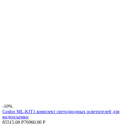
-10%
Godox ML-KIT1 комплект светодиодных осветителей для
видеосъемки
85515.00 Р
76960.00 Р