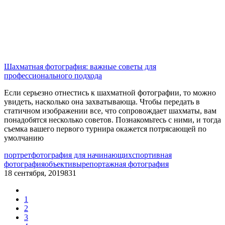
Шахматная фотография: важные советы для
профессионального подхода
Если серьезно отнестись к шахматной фотографии, то можно
увидеть, насколько она захватывающа. Чтобы передать в
статичном изображении все, что сопровождает шахматы, вам
понадобятся несколько советов. Познакомьтесь с ними, и тогда
съемка вашего первого турнира окажется потрясающей по
умолчанию
портрет
фотография для начинающих
спортивная
фотография
объективы
репортажная фотография
18 сентября, 2019
831
1
2
3