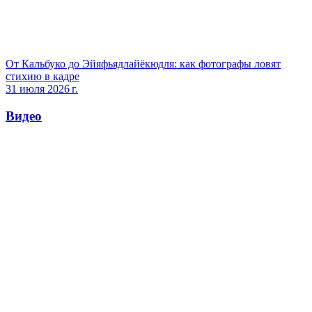
От Кальбуко до Эйяфьядлайёкюдля: как фотографы ловят
стихию в кадре
31 июля 2026 г.
Видео