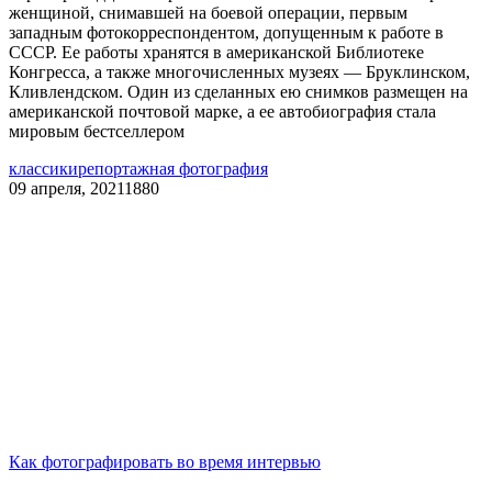
женщиной, снимавшей на боевой операции, первым
западным фотокорреспондентом, допущенным к работе в
СССР. Ее работы хранятся в американской Библиотеке
Конгресса, а также многочисленных музеях — Бруклинском,
Кливлендском. Один из сделанных ею снимков размещен на
американской почтовой марке, а ее автобиография стала
мировым бестселлером
классики
репортажная фотография
09 апреля, 2021
1880
Как фотографировать во время интервью