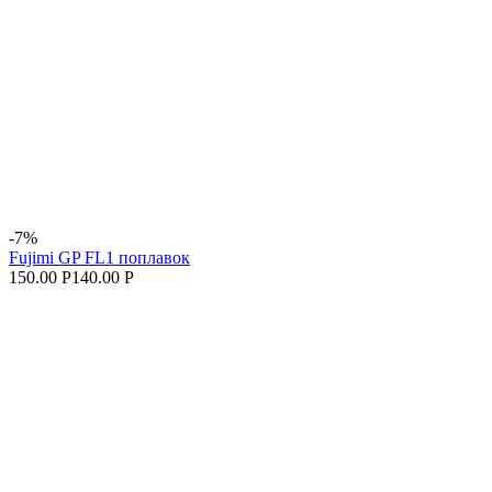
-7%
Fujimi GP FL1 поплавок
150.00 Р
140.00 Р