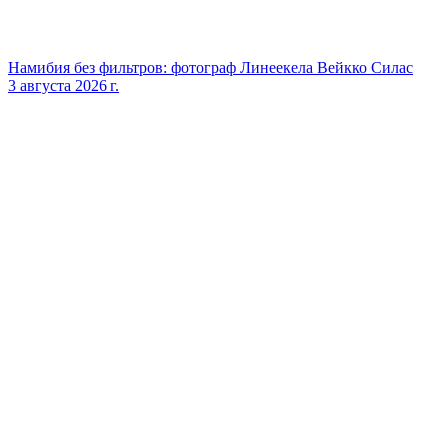
Намибия без фильтров: фотограф Линеекела Вейкко Силас
3 августа 2026 г.