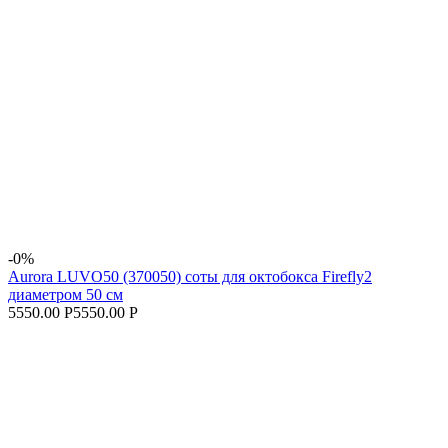
-0%
Aurora LUVO50 (370050) соты для октобокса Firefly2
диаметром 50 см
5550.00 Р
5550.00 Р