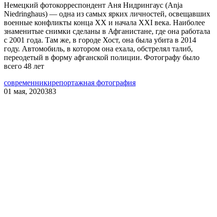
Немецкий фотокорреспондент Аня Нидрингаус (Anja
Niedringhaus) — одна из самых ярких личностей, освещавших
военные конфликты конца ХХ и начала XXI века. Наиболее
знаменитые снимки сделаны в Афганистане, где она работала
с 2001 года. Там же, в городе Хост, она была убита в 2014
году. Автомобиль, в котором она ехала, обстрелял талиб,
переодетый в форму афганской полиции. Фотографу было
всего 48 лет
современники
репортажная фотография
01 мая, 2020
383