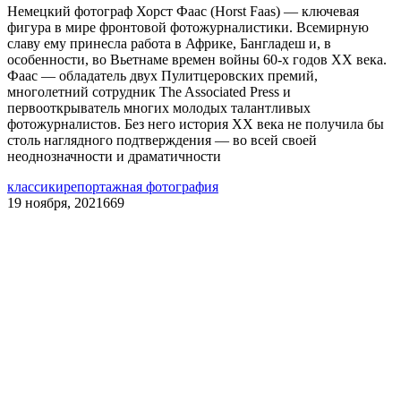
Немецкий фотограф Хорст Фаас (Horst Faas) — ключевая
фигура в мире фронтовой фотожурналистики. Всемирную
славу ему принесла работа в Африке, Бангладеш и, в
особенности, во Вьетнаме времен войны 60-х годов ХХ века.
Фаас — обладатель двух Пулитцеровских премий,
многолетний сотрудник The Associated Press и
первооткрыватель многих молодых талантливых
фотожурналистов. Без него история ХХ века не получила бы
столь наглядного подтверждения — во всей своей
неоднозначности и драматичности
классики
репортажная фотография
19 ноября, 2021
669