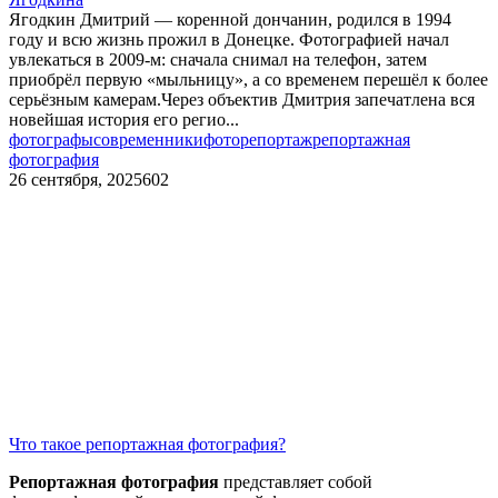
Ягодкин Дмитрий — коренной дончанин, родился в 1994
году и всю жизнь прожил в Донецке. Фотографией начал
увлекаться в 2009-м: сначала снимал на телефон, затем
приобрёл первую «мыльницу», а со временем перешёл к более
серьёзным камерам.Через объектив Дмитрия запечатлена вся
новейшая история его регио...
фотографы
современники
фоторепортаж
репортажная
фотография
26 сентября, 2025
602
Что такое репортажная фотография?
Репортажная фотография
представляет собой