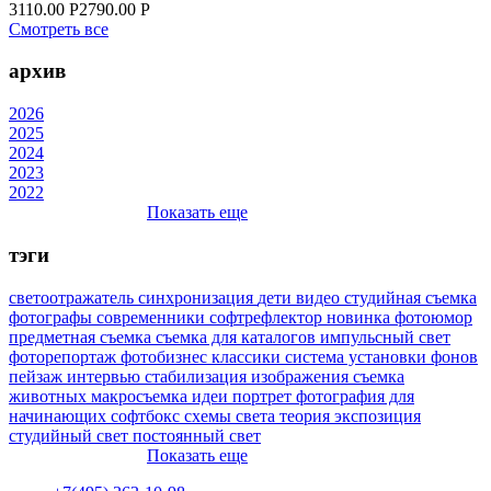
3110.00 Р
2790.00 Р
Смотреть все
архив
2026
2025
2024
2023
2022
Показать еще
тэги
светоотражатель
синхронизация
дети
видео
студийная съемка
фотографы
современники
софтрефлектор
новинка
фотоюмор
предметная съемка
съемка для каталогов
импульсный свет
фоторепортаж
фотобизнес
классики
система установки фонов
пейзаж
интервью
стабилизация изображения
съемка
животных
макросъемка
идеи
портрет
фотография для
начинающих
софтбокс
схемы света
теория
экспозиция
студийный свет
постоянный свет
Показать еще