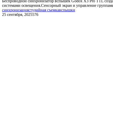
Беспроводной синхронизатор вспышек Godox X3 Pro TTL созда
системами освещения.Сенсорный экран и управление группами
синхронизация
студийная съемка
вспышки
25 сентября, 2025
576