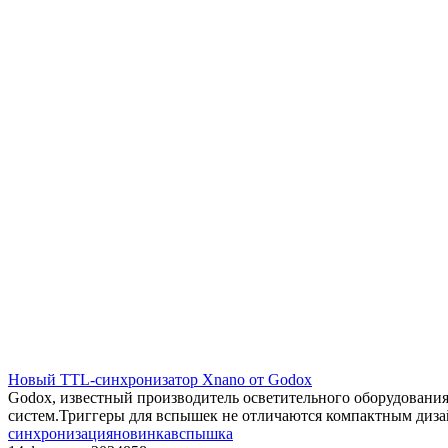
Новый TTL-синхронизатор Xnano от Godox
Godox, известный производитель осветительного оборудовани
систем.Триггеры для вспышек не отличаются компактным диза
синхронизация
новинка
вспышка