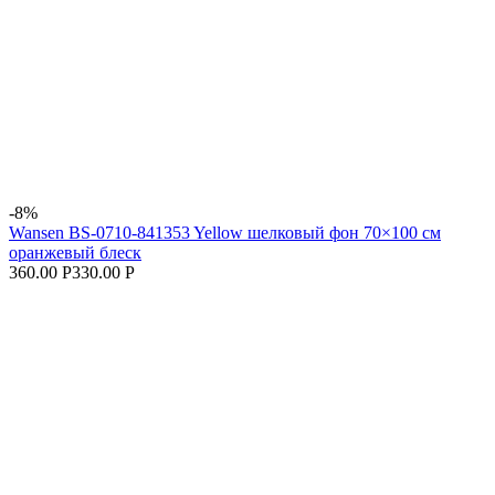
-8%
Wansen BS-0710-841353 Yellow шелковый фон 70×100 см
оранжевый блеск
360.00 Р
330.00 Р