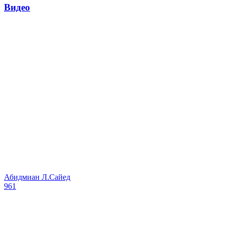
Видео
Абидмиан Л.Сайед
961