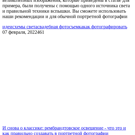
великолепных изображения, которые приведены в статье для
примера, были получены с помощью одного источника света
и правильной техники вспышки. Вы сможете использовать
наши рекомендации и для обычной портретной фотографии
идеи
схемы света
свадебная фотосъемка
как фотографировать
07 февраля, 2022
461
И снова о классике: рембрандтовское освещение - что это и
как правильно создавать в портретной фотографии