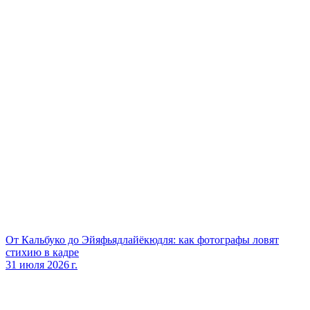
От Кальбуко до Эйяфьядлайёкюдля: как фотографы ловят
стихию в кадре
31 июля 2026 г.