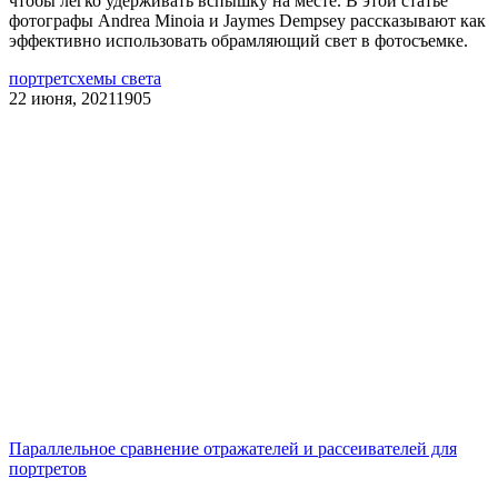
чтобы легко удерживать вспышку на месте. В этой статье
фотографы Andrea Minoia и Jaymes Dempsey рассказывают как
эффективно использовать обрамляющий свет в фотосъемке.
портрет
схемы света
22 июня, 2021
1905
Параллельное сравнение отражателей и рассеивателей для
портретов