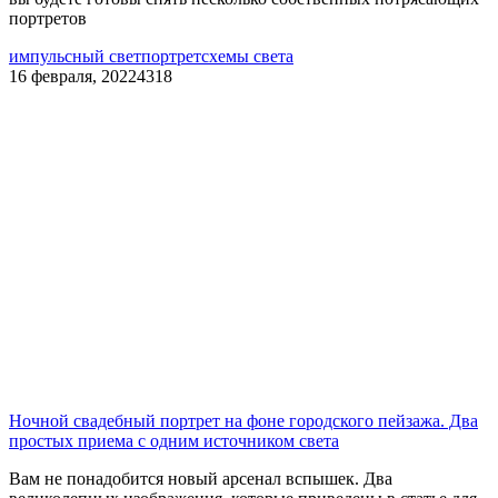
портретов
импульсный свет
портрет
схемы света
16 февраля, 2022
4318
Ночной свадебный портрет на фоне городского пейзажа. Два
простых приема с одним источником света
Вам не понадобится новый арсенал вспышек. Два