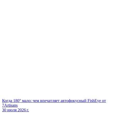
Когда 180° мало: чем впечатляет автофокусный FishEye от
7Artisans
30 июля 2026 г.