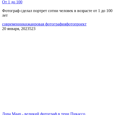
От 1 до 100
Фотограф сделал портрет сотни человек в возрасте от 1 до 100
лет
современники
жанровая фотография
фотопроект
20 января, 2023
523
Дора Маар - великий фотограф в тени Пикассо