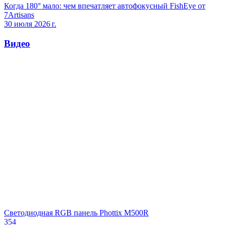
Когда 180° мало: чем впечатляет автофокусный FishEye от
7Artisans
30 июля 2026 г.
Видео
Светодиодная RGB панель Phottix M500R
354