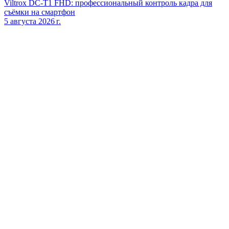
Viltrox DC‑T1 FHD: профессиональный контроль кадра для
съёмки на смартфон
5 августа 2026 г.