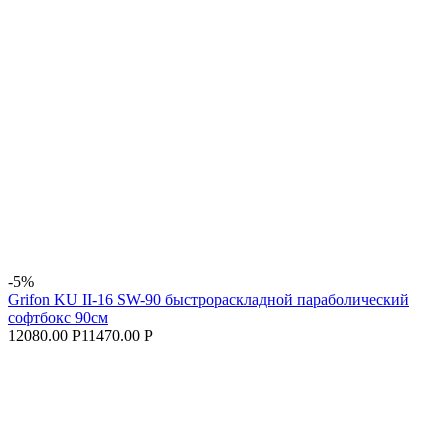
-5%
Grifon KU II-16 SW-90 быстрораскладной параболический
софтбокс 90см
12080.00 Р
11470.00 Р