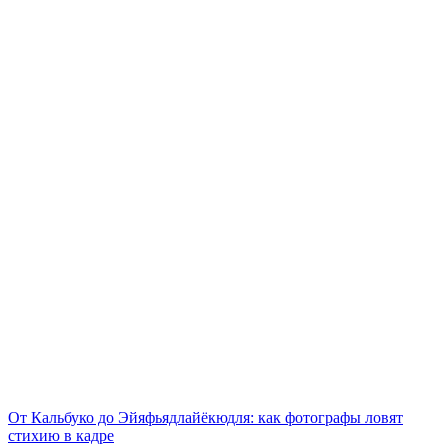
От Кальбуко до Эйяфьядлайёкюдля: как фотографы ловят
стихию в кадре