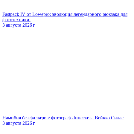
Fastpack IV от Lowepro: эволюция легендарного рюкзака для
фототехники.
3 августа 2026 г.
Намибия без фильтров: фотограф Линеекела Вейкко Силас
3 августа 2026 г.