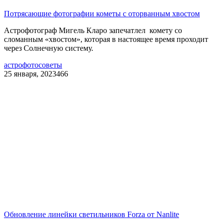
Потрясающие фотографии кометы с оторванным хвостом
Астрофотограф Мигель Кларо запечатлел комету со
сломанным «хвостом», которая в настоящее время проходит
через Солнечную систему.
астрофото
советы
25 января, 2023
466
Обновление линейки светильников Forza от Nanlite