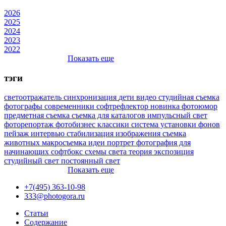
2026
2025
2024
2023
2022
Показать еще
тэги
светоотражатель
синхронизация
дети
видео
студийная съемка
фотографы
современники
софтрефлектор
новинка
фотоюмор
предметная съемка
съемка для каталогов
импульсный свет
фоторепортаж
фотобизнес
классики
система установки фонов
пейзаж
интервью
стабилизация изображения
съемка
животных
макросъемка
идеи
портрет
фотография для
начинающих
софтбокс
схемы света
теория
экспозиция
студийный свет
постоянный свет
Показать еще
+7(495) 363-10-98
333@photogora.ru
Статьи
Содержание