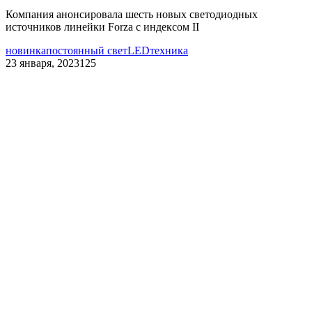
Компания анонсировала шесть новых светодиодных
источников линейки Forza с индексом II
новинка
постоянный свет
LED
техника
23 января, 2023
125