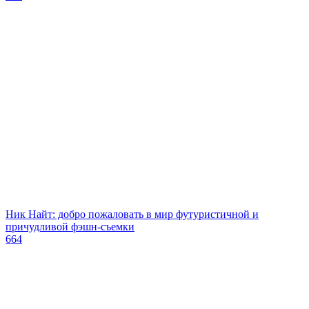
Ник Найт: добро пожаловать в мир футуристичной и
причудливой фэшн-съемки
664