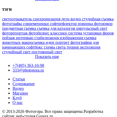
тэги
светоотражатель
синхронизация
дети
видео
студийная съемка
фотографы
современники
софтрефлектор
новинка
фотоюмор
предметная съемка
съемка для каталогов
импульсный свет
фоторепортаж
фотобизнес
классики
система установки фонов
пейзаж
интервью
стабилизация изображения
съемка
животных
макросъемка
идеи
портрет
фотография для
начинающих
софтбокс
схемы света
теория
экспозиция
студийный свет
постоянный свет
Показать еще
+7(495) 363-10-98
333@photogora.ru
Статьи
Содержание
Видео
Магазин
Клуб
О нас
© 2013-2026 Фотогора. Все права защищены.
Разработка
сайтов: веб-студия Gravex.ru