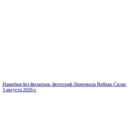
Намибия без фильтров: фотограф Линеекела Вейкко Силас
3 августа 2026 г.