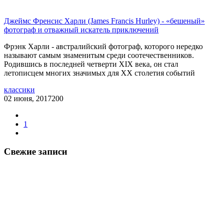
Джеймс Френсис Харли (James Francis Hurley) - «бешеный»
фотограф и отважный искатель приключений
Фрэнк Харли - австралийский фотограф, которого нередко
называют самым знаменитым среди соотечественников.
Родившись в последней четверти XIX века, он стал
летописцем многих значимых для ХХ столетия событий
классики
02 июня, 2017
200
1
Свежие записи