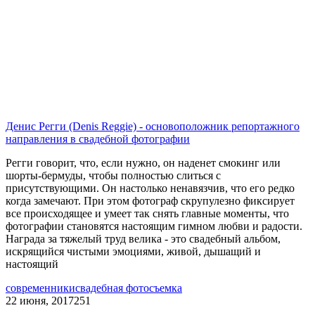
Денис Регги (Denis Reggie) - основоположник репортажного
направления в свадебной фотографии
Регги говорит, что, если нужно, он наденет смокинг или
шорты-бермуды, чтобы полностью слиться с
присутствующими. Он настолько ненавязчив, что его редко
когда замечают. При этом фотограф скрупулезно фиксирует
все происходящее и умеет так снять главные моменты, что
фотографии становятся настоящим гимном любви и радости.
Награда за тяжелый труд велика - это свадебный альбом,
искрящийся чистыми эмоциями, живой, дышащий и
настоящий
современники
свадебная фотосъемка
22 июня, 2017
251