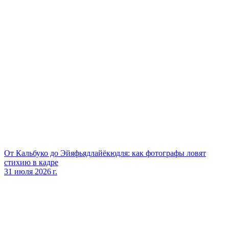
От Кальбуко до Эйяфьядлайёкюдля: как фотографы ловят
стихию в кадре
31 июля 2026 г.