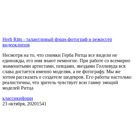
Herb Ritts - талантливый фэшн-фотограф и режиссер
видеоклипов
Несмотря на то, что снимки Герба Ритца все видели не
единожды, его имя знают немногие. При работе со всемирно
знаменитыми артистами, певцами, звездами Голливуда вся
слава достается именно моделям, а не фотографу. Мы же
хотим рассказать о создателе шедевров. Его работы настолько
реалистичны, что зритель чувствует всю гамму эмоций
моделей Ритца
классики
фэшн
23 октября, 2020
1541