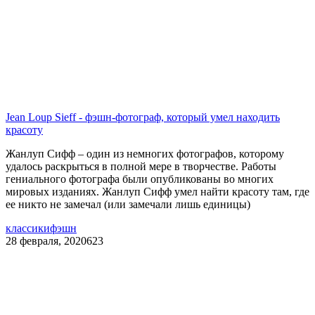
Jean Loup Sieff - фэшн-фотограф, который умел находить
красоту
Жанлуп Сифф – один из немногих фотографов, которому
удалось раскрыться в полной мере в творчестве. Работы
гениального фотографа были опубликованы во многих
мировых изданиях. Жанлуп Сифф умел найти красоту там, где
ее никто не замечал (или замечали лишь единицы)
классики
фэшн
28 февраля, 2020
623