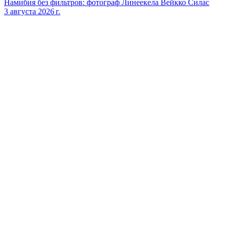
Намибия без фильтров: фотограф Линеекела Вейкко Силас
3 августа 2026 г.