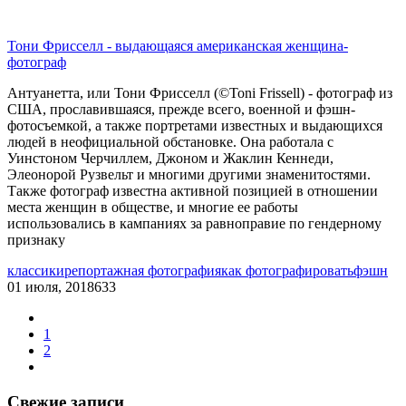
Тони Фрисселл - выдающаяся американская женщина-
фотограф
Антуанетта, или Тони Фрисселл (©Toni Frissell) - фотограф из
США, прославившаяся, прежде всего, военной и фэшн-
фотосъемкой, а также портретами известных и выдающихся
людей в неофициальной обстановке. Она работала с
Уинстоном Черчиллем, Джоном и Жаклин Кеннеди,
Элеонорой Рузвельт и многими другими знаменитостями.
Также фотограф известна активной позицией в отношении
места женщин в обществе, и многие ее работы
использовались в кампаниях за равноправие по гендерному
признаку
классики
репортажная фотография
как фотографировать
фэшн
01 июля, 2018
633
1
2
Свежие записи