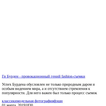
Ги Бурден - провокационный гений fashion-съемки
Успех Бурдена обусловлен не только природным даром и
особым видением мира, а и отсутствием стремления к
популярности. Для него важен был только процесс съемок
классики
модельная фотография
фэшн
01 марта, 2019
1830