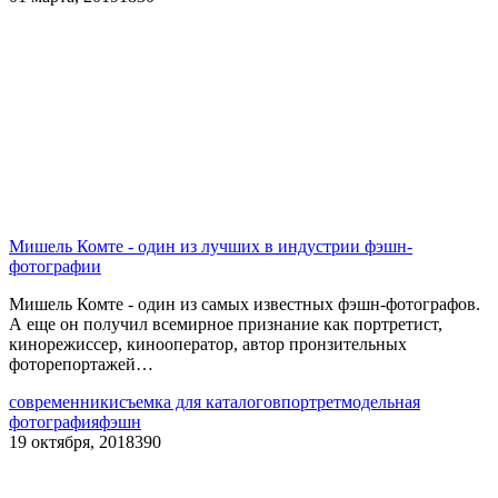
Мишель Комте - один из лучших в индустрии фэшн-
фотографии
Мишель Комте - один из самых известных фэшн-фотографов.
А еще он получил всемирное признание как портретист,
кинорежиссер, кинооператор, автор пронзительных
фоторепортажей…
современники
съемка для каталогов
портрет
модельная
фотография
фэшн
19 октября, 2018
390