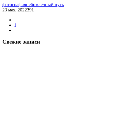
фотография
небо
млечный путь
23 мая, 2022
391
1
Свежие записи