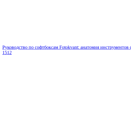
Руководство по софтбоксам Fotokvant: анатомия инструментов
1512