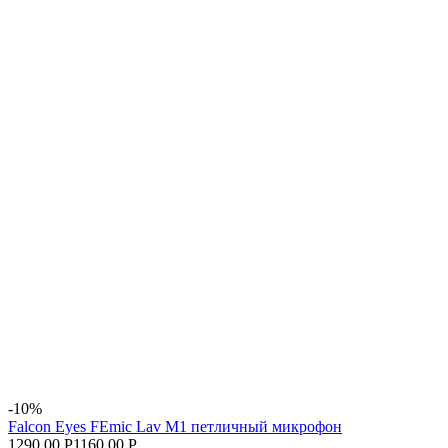
-10%
Falcon Eyes FEmic Lav M1 петличный микрофон
1290.00 Р
1160.00 Р