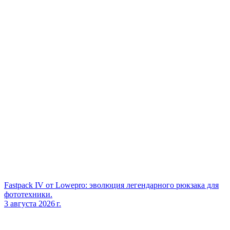
Fastpack IV от Lowepro: эволюция легендарного рюкзака для
фототехники.
3 августа 2026 г.