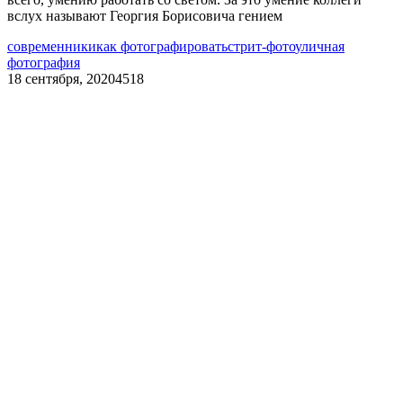
вслух называют Георгия Борисовича гением
современники
как фотографировать
стрит-фото
уличная
фотография
18 сентября, 2020
4518