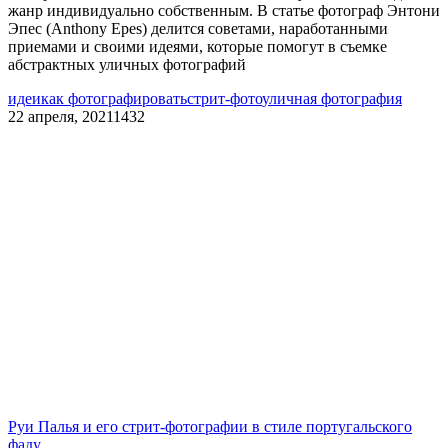
жанр индивидуально собственным. В статье фотограф Энтони
Эпес (Anthony Epes) делится советами, наработанными
приемами и своими идеями, которые помогут в съемке
абстрактных уличных фотографий
идеи
как фотографировать
стрит-фото
уличная фотография
22 апреля, 2021
1432
Руи Палья и его стрит-фотографии в стиле португальского
фаду