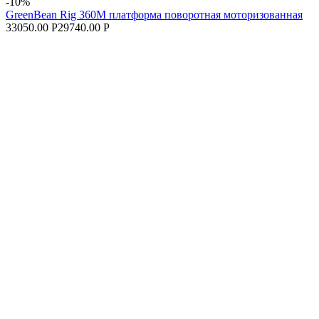
-10%
GreenBean Rig 360M платформа поворотная моторизованная
33050.00 Р
29740.00 Р