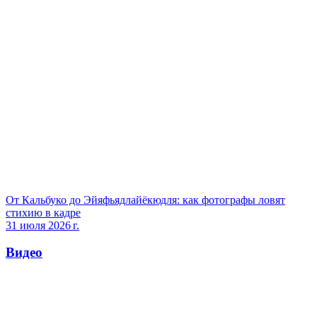
От Кальбуко до Эйяфьядлайёкюдля: как фотографы ловят
стихию в кадре
31 июля 2026 г.
Видео