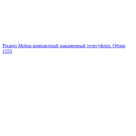
Pixaero Mobus компактный накамерный телесуфлер. Обзор
1555