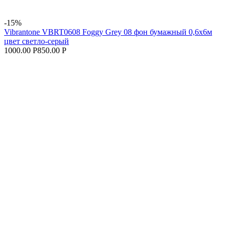
-15%
Vibrantone VBRT0608 Foggy Grey 08 фон бумажный 0,6x6м
цвет светло-серый
1000.00 Р
850.00 Р