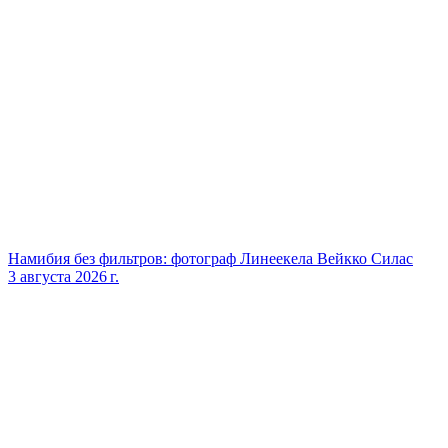
Намибия без фильтров: фотограф Линеекела Вейкко Силас
3 августа 2026 г.