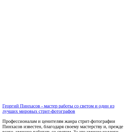
Георгий Пинхасов - мастер работы со светом и один из
лучших мировых стрит-фотографов
Профессионалам и ценителям жанра стрит-фотографии
Пинхасов известен, благодаря своему мастерству и, прежде
всего, умению работать со светом. За это умение коллеги