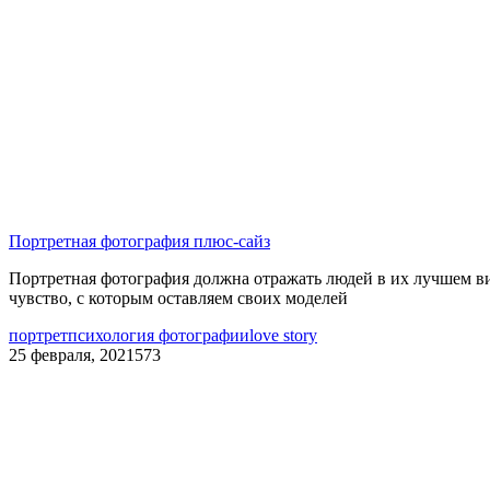
Портретная фотография плюс-сайз
Портретная фотография должна отражать людей в их лучшем ви
чувство, с которым оставляем своих моделей
портрет
психология фотографии
love story
25 февраля, 2021
573