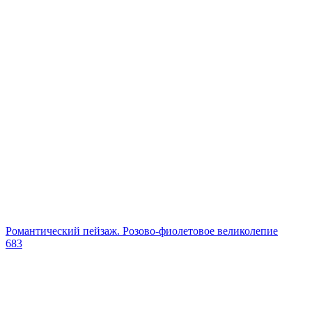
Романтический пейзаж. Розово-фиолетовое великолепие
683