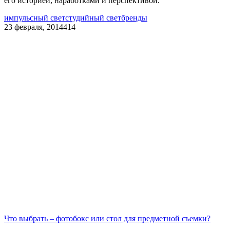
его историей, наработками и перспективой.
импульсный свет
студийный свет
бренды
23 февраля, 2014
414
Что выбрать – фотобокс или стол для предметной съемки?