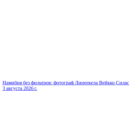
Намибия без фильтров: фотограф Линеекела Вейкко Силас
3 августа 2026 г.