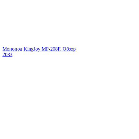
Монопод KingJoy MP-208F. Обзор
2033