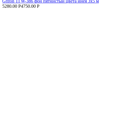
Grifon TI W-386 фон пятнистый цвета инея 3х5 м
5280.00 Р
4750.00 Р