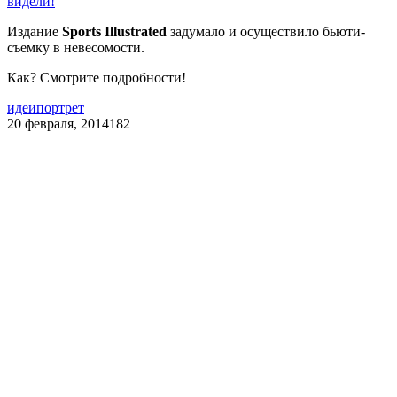
видели!
Издание
Sports Illustrated
задумало и осуществило бьюти-
съемку в невесомости.
Как? Смотрите подробности!
идеи
портрет
20 февраля, 2014
182