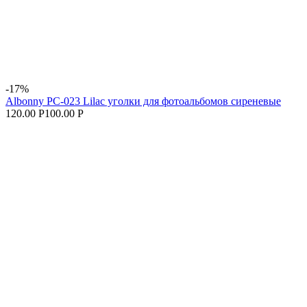
-17%
Albonny PC-023 Lilac уголки для фотоальбомов сиреневые
120.00 Р
100.00 Р