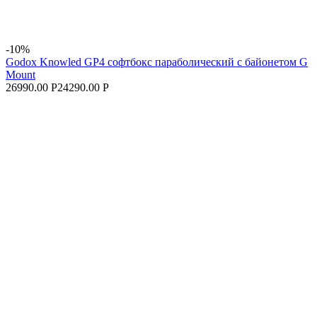
-10%
Godox Knowled GP4 софтбокс параболический с байонетом G
Mount
26990.00 Р
24290.00 Р