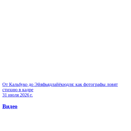
От Кальбуко до Эйяфьядлайёкюдля: как фотографы ловят
стихию в кадре
31 июля 2026 г.
Видео