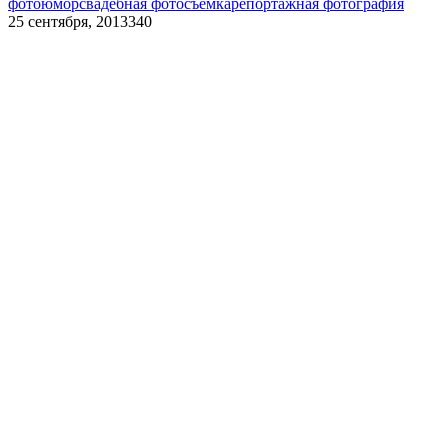
фотоюмор
свадебная фотосъемка
репортажная фотография
25 сентября, 2013
340