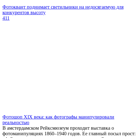
Фотоквант поднимает светильники на недосягаемую для
конкурентов высоту
411
Фотошоп XIX века: как фотографы манипулировали
реальностью
В амстердамском Рейксмюзеум проходит выставка о
фотоманипуляциях 1860–1940 годов. Ее главный посыл прост: