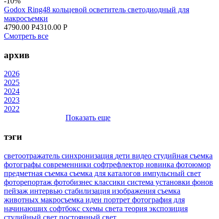
-10%
Godox Ring48 кольцевой осветитель светодиодный для
макросъемки
4790.00 Р
4310.00 Р
Смотреть все
архив
2026
2025
2024
2023
2022
Показать еще
тэги
светоотражатель
синхронизация
дети
видео
студийная съемка
фотографы
современники
софтрефлектор
новинка
фотоюмор
предметная съемка
съемка для каталогов
импульсный свет
фоторепортаж
фотобизнес
классики
система установки фонов
пейзаж
интервью
стабилизация изображения
съемка
животных
макросъемка
идеи
портрет
фотография для
начинающих
софтбокс
схемы света
теория
экспозиция
студийный свет
постоянный свет