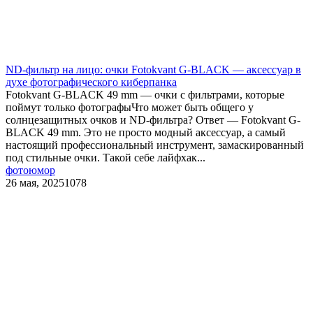
ND-фильтр на лицо: очки Fotokvant G-BLACK — аксессуар в
духе фотографического киберпанка
Fotokvant G-BLACK 49 mm — очки с фильтрами, которые
поймут только фотографыЧто может быть общего у
солнцезащитных очков и ND-фильтра? Ответ — Fotokvant G-
BLACK 49 mm. Это не просто модный аксессуар, а самый
настоящий профессиональный инструмент, замаскированный
под стильные очки. Такой себе лайфхак...
фотоюмор
26 мая, 2025
1078