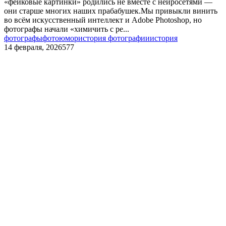
«фейковые картинки» родились не вместе с нейросетями —
они старше многих наших прабабушек.Мы привыкли винить
во всём искусственный интеллект и Adobe Photoshop, но
фотографы начали «химичить с ре...
фотографы
фотоюмор
история фотографии
история
14 февраля, 2026
577