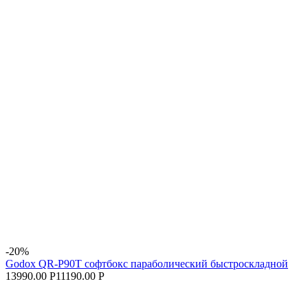
-20%
Godox QR-P90T софтбокс параболический быстроскладной
13990.00 Р
11190.00 Р