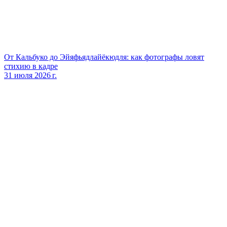
От Кальбуко до Эйяфьядлайёкюдля: как фотографы ловят
стихию в кадре
31 июля 2026 г.