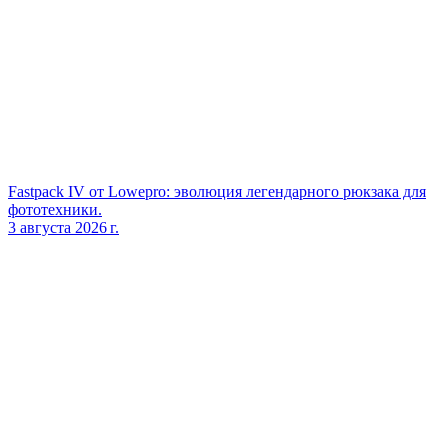
Fastpack IV от Lowepro: эволюция легендарного рюкзака для
фототехники.
3 августа 2026 г.