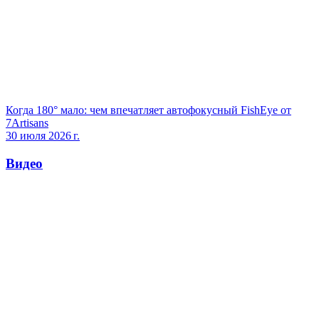
Когда 180° мало: чем впечатляет автофокусный FishEye от
7Artisans
30 июля 2026 г.
Видео