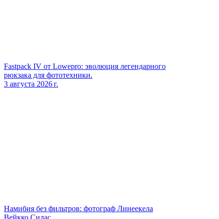
Fastpack IV от Lowepro: эволюция легендарного
рюкзака для фототехники.
3 августа 2026 г.
Намибия без фильтров: фотограф Линеекела
Вейкко Силас