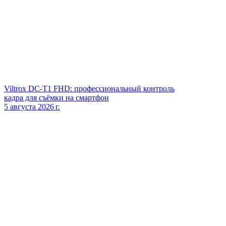
Viltrox DC‑T1 FHD: профессиональный контроль
кадра для съёмки на смартфон
5 августа 2026 г.