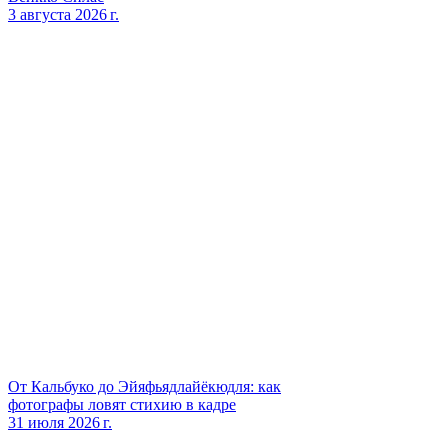
3 августа 2026 г.
От Кальбуко до Эйяфьядлайёкюдля: как
фотографы ловят стихию в кадре
31 июля 2026 г.