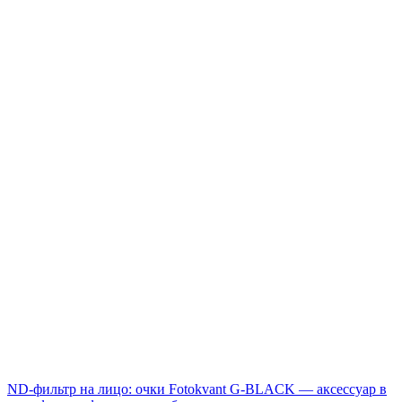
ND-фильтр на лицо: очки Fotokvant G-BLACK — аксессуар в