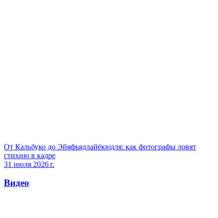
От Кальбуко до Эйяфьядлайёкюдля: как фотографы ловят
стихию в кадре
31 июля 2026 г.
Видео