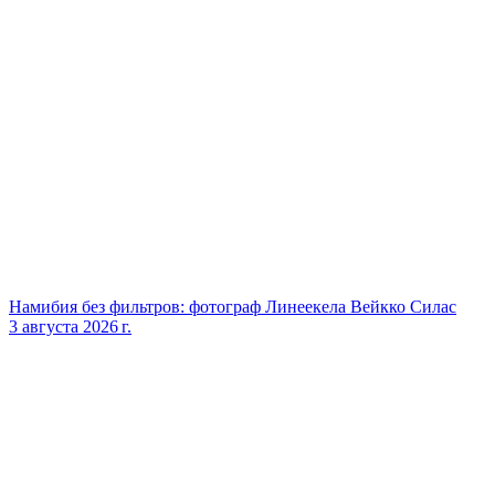
Намибия без фильтров: фотограф Линеекела Вейкко Силас
3 августа 2026 г.