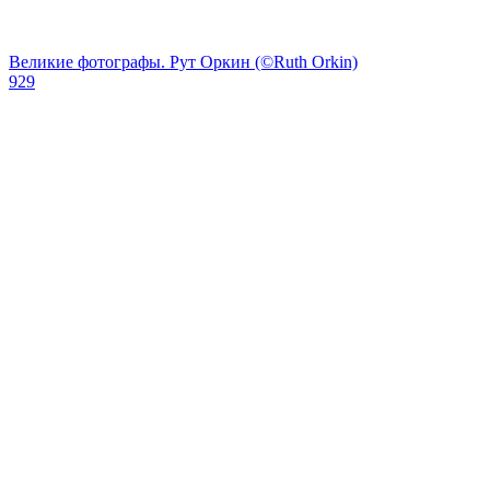
Великие фотографы. Рут Оркин (©Ruth Orkin)
929