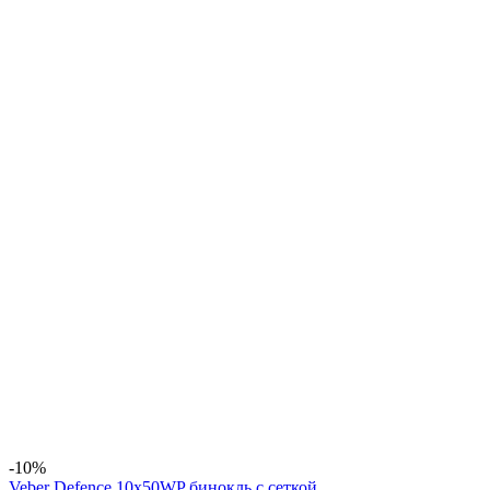
-10%
Veber Defence 10x50WP бинокль с сеткой