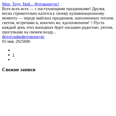
Мир, Труд, Май... Фотоконкурс!
Всех-всех-всех — с наступающими праздниками! Друзья,
весна стремительно катится к своему кульминационному
моменту — череде майских праздников, наполненных теплом,
светом, встречами и, конечно же, вдохновением! ✨Пусть
каждый день этих выходных будет насыщен радостью, уютом,
прогулками на свежем возду...
фотографы
фотоконкурс
01 мая, 2025
606
1
Свежие записи