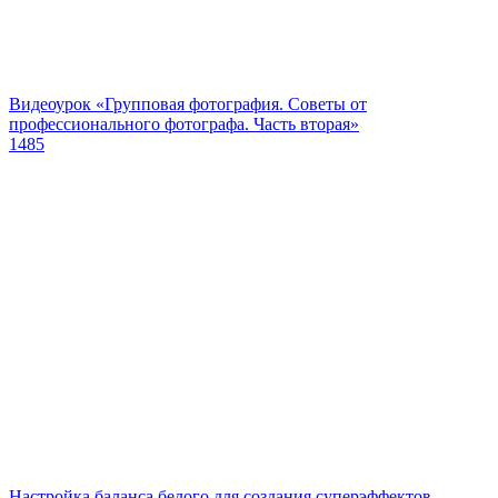
Видеоурок «Групповая фотография. Советы от
профессионального фотографа. Часть вторая»
1485
Настройка баланса белого для создания суперэффектов