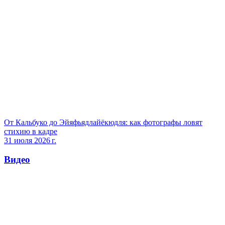
От Кальбуко до Эйяфьядлайёкюдля: как фотографы ловят
стихию в кадре
31 июля 2026 г.
Видео