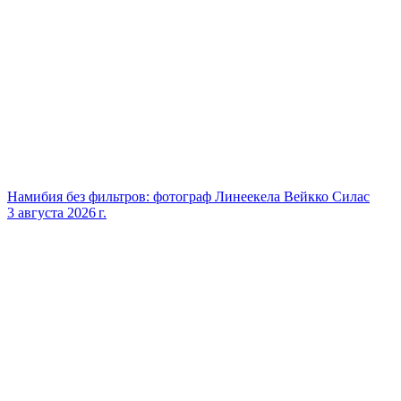
Намибия без фильтров: фотограф Линеекела Вейкко Силас
3 августа 2026 г.