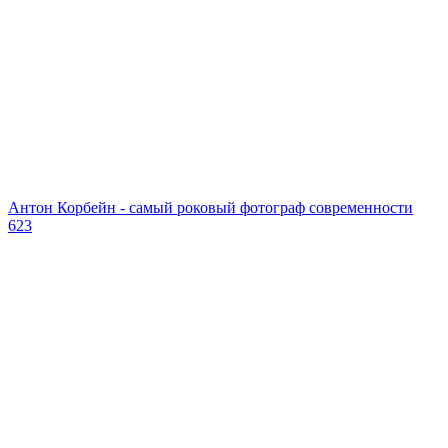
Антон Корбейн - самый роковый фотограф современности
623