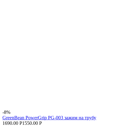
-8%
GreenBean PowerGrip PG-003 зажим на трубу
1690.00 Р
1550.00 Р