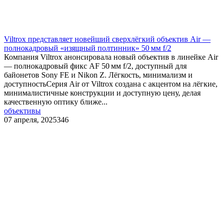
Viltrox представляет новейший сверхлёгкий объектив Air —
полнокадровый «изящный полтинник» 50 мм f/2
Компания Viltrox анонсировала новый объектив в линейке Air
— полнокадровый фикс AF 50 мм f/2, доступный для
байонетов Sony FE и Nikon Z. Лёгкость, минимализм и
доступностьСерия Air от Viltrox создана с акцентом на лёгкие,
минималистичные конструкции и доступную цену, делая
качественную оптику ближе...
объективы
07 апреля, 2025
346