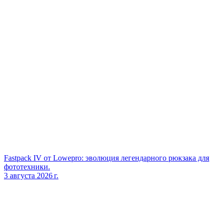
Fastpack IV от Lowepro: эволюция легендарного рюкзака для
фототехники.
3 августа 2026 г.