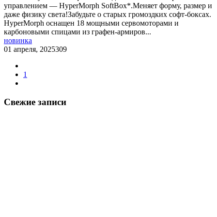
управлением — HyperMorph SoftBox*.Меняет форму, размер и
даже физику света!Забудьте о старых громоздких софт-боксах.
HyperMorph оснащен 18 мощными сервомоторами и
карбоновыми спицами из графен-армиров...
новинка
01 апреля, 2025
309
1
Свежие записи