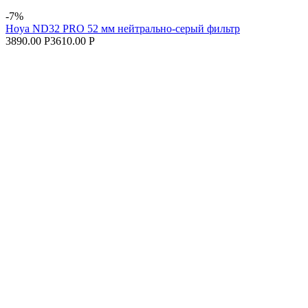
-7%
Hoya ND32 PRO 52 мм нейтрально-серый фильтр
3890.00 Р
3610.00 Р