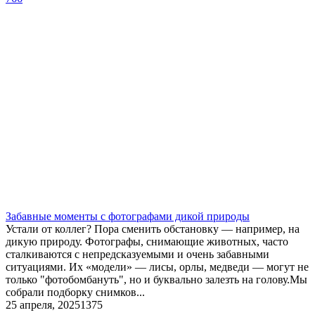
​Забавные моменты с фотографами дикой природы
Устали от коллег? Пора сменить обстановку — например, на
дикую природу. Фотографы, снимающие животных, часто
сталкиваются с непредсказуемыми и очень забавными
ситуациями. Их «модели» — лисы, орлы, медведи — могут не
только "фотобомбануть", но и буквально залезть на голову.Мы
собрали подборку снимков...
25 апреля, 2025
1375