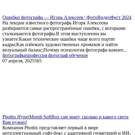
Ошибки фотографа — Игорь Алексеев | ФотоВидеоФест 2024
На лекции известного фотографа Игоря Алексеева
разбираются самые распространённые ошибки, с которыми
сталкиваются фотографы.В этом выступлении вы
узнаете:Какие технические ошибки чаще всего портят
кадры;Как избежать художественных промахов и найти
визуальный баланс;Почему психология фотографа важнее...
фотографы
профессия фотограф обучение
07 апреля, 2025
565
​Phottix HyperMorph SoftBox сам знает, сколько и какого света
Вам нужно!
Компания Phottix представляет первый в мире
интеллектуальный софт-бокс с адаптивной геометрией и ИИ-