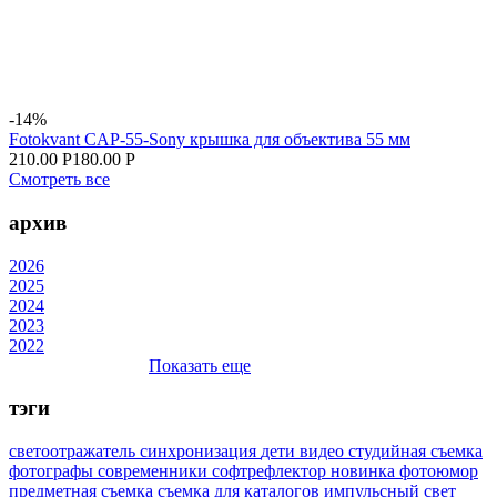
-14%
Fotokvant CAP-55-Sony крышка для объектива 55 мм
210.00 Р
180.00 Р
Смотреть все
архив
2026
2025
2024
2023
2022
Показать еще
тэги
светоотражатель
синхронизация
дети
видео
студийная съемка
фотографы
современники
софтрефлектор
новинка
фотоюмор
предметная съемка
съемка для каталогов
импульсный свет