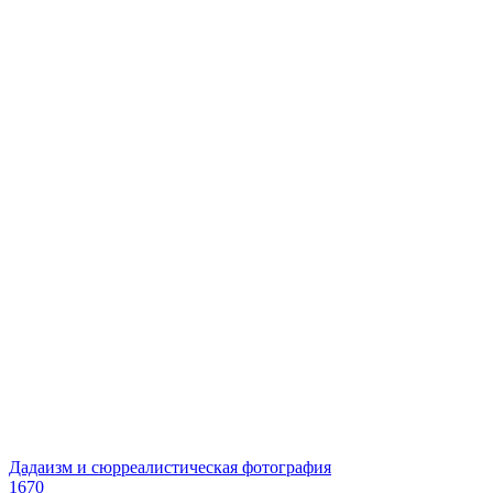
Дадаизм и сюрреалистическая фотография
1670