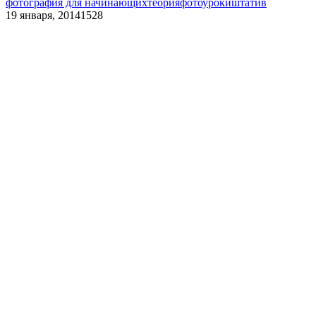
фотография для начинающих
теория
фотоуроки
штатив
19 января, 2014
1528