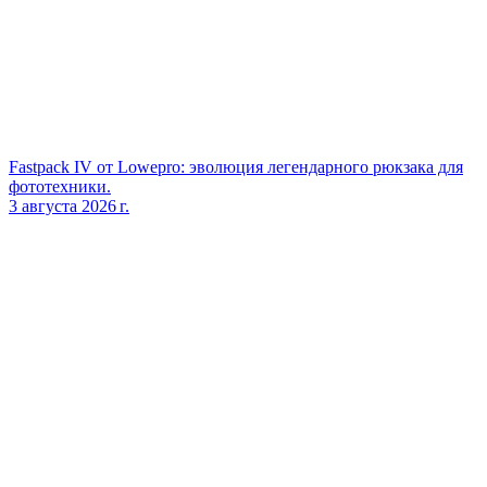
Fastpack IV от Lowepro: эволюция легендарного рюкзака для
фототехники.
3 августа 2026 г.