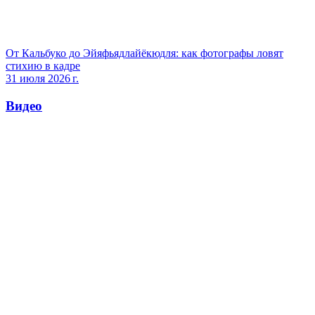
От Кальбуко до Эйяфьядлайёкюдля: как фотографы ловят
стихию в кадре
31 июля 2026 г.
Видео