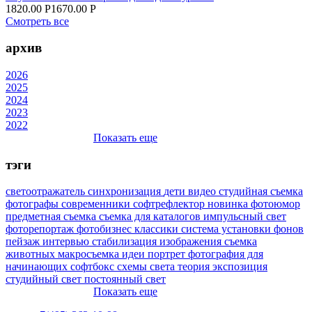
1820.00 Р
1670.00 Р
Смотреть все
архив
2026
2025
2024
2023
2022
Показать еще
тэги
светоотражатель
синхронизация
дети
видео
студийная съемка
фотографы
современники
софтрефлектор
новинка
фотоюмор
предметная съемка
съемка для каталогов
импульсный свет
фоторепортаж
фотобизнес
классики
система установки фонов
пейзаж
интервью
стабилизация изображения
съемка
животных
макросъемка
идеи
портрет
фотография для
начинающих
софтбокс
схемы света
теория
экспозиция
студийный свет
постоянный свет
Показать еще