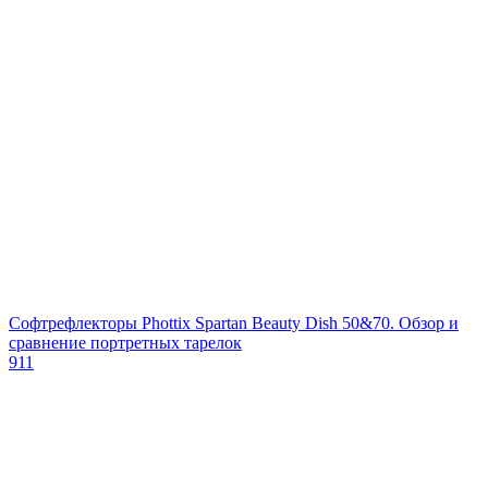
Софтрефлекторы Phottix Spartan Beauty Dish 50&70. Обзор и
сравнение портретных тарелок
911