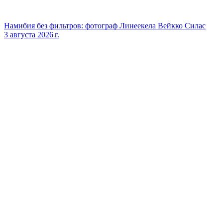
Намибия без фильтров: фотограф Линеекела Вейкко Силас
3 августа 2026 г.