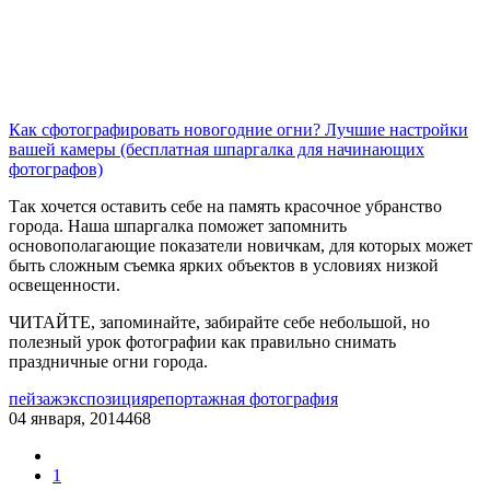
Как сфотографировать новогодние огни? Лучшие настройки
вашей камеры (бесплатная шпаргалка для начинающих
фотографов)
Так хочется оставить себе на память красочное убранство
города. Наша шпаргалка поможет запомнить
основополагающие показатели новичкам, для которых может
быть сложным съемка ярких объектов в условиях низкой
освещенности.
ЧИТАЙТЕ, запоминайте, забирайте себе небольшой, но
полезный урок фотографии как правильно снимать
праздничные огни города.
пейзаж
экспозиция
репортажная фотография
04 января, 2014
468
1