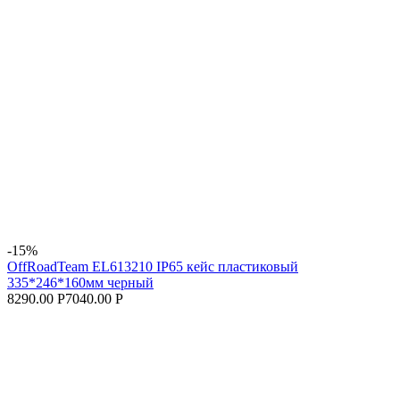
-15%
OffRoadTeam EL613210 IP65 кейс пластиковый
335*246*160мм черный
8290.00 Р
7040.00 Р