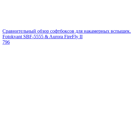
Сравнительный обзор софтбоксов для накамерных вспышек.
Fotokvant SBF-5555 & Aurora FireFly II
796