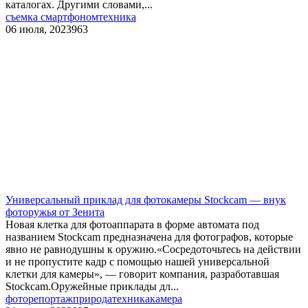
каталогах. Другими словами,...
съемка смартфоном
техника
06 июля, 2023
963
Универсальный приклад для фотокамеры Stockcam — внук
фоторужья от Зенита
Новая клетка для фотоаппарата в форме автомата под
названием Stockcam предназначена для фотографов, которые
явно не равнодушны к оружию.«Сосредоточьтесь на действии
и не пропустите кадр с помощью нашей универсальной
клетки для камеры», — говорит компания, разработавшая
Stockcam.Оружейные приклады дл...
фоторепортаж
природа
техника
камера