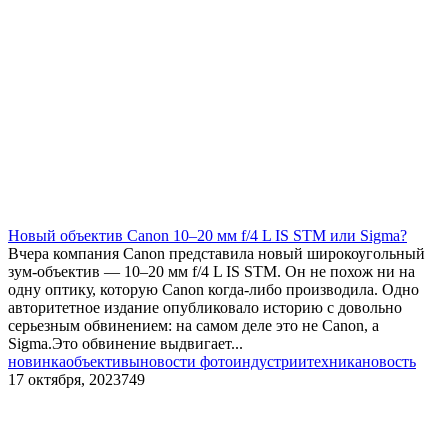
Новый объектив Canon 10–20 мм f/4 L IS STM или Sigma?
Вчера компания Canon представила новый широкоугольный
зум-объектив — 10–20 мм f/4 L IS STM. Он не похож ни на
одну оптику, которую Canon когда-либо производила. Одно
авторитетное издание опубликовало историю с довольно
серьезным обвинением: на самом деле это не Canon, а
Sigma.Это обвинение выдвигает...
новинка
объективы
новости фотоиндустрии
техника
новость
17 октября, 2023
749