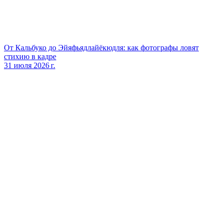
От Кальбуко до Эйяфьядлайёкюдля: как фотографы ловят
стихию в кадре
31 июля 2026 г.