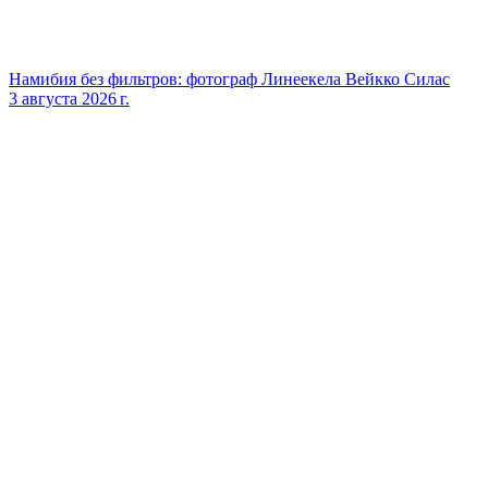
Намибия без фильтров: фотограф Линеекела Вейкко Силас
3 августа 2026 г.