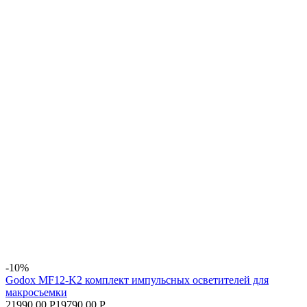
-10%
Godox MF12-K2 комплект импульсных осветителей для
макросъемки
21990.00 Р
19790.00 Р