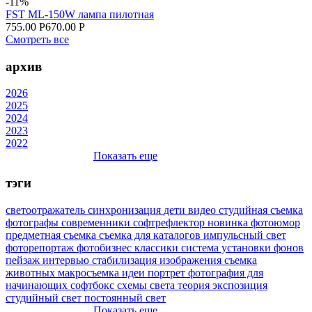
-11%
FST ML-150W лампа пилотная
755.00 Р
670.00 Р
Смотреть все
архив
2026
2025
2024
2023
2022
Показать еще
тэги
светоотражатель
синхронизация
дети
видео
студийная съемка
фотографы
современники
софтрефлектор
новинка
фотоюмор
предметная съемка
съемка для каталогов
импульсный свет
фоторепортаж
фотобизнес
классики
система установки фонов
пейзаж
интервью
стабилизация изображения
съемка
животных
макросъемка
идеи
портрет
фотография для
начинающих
софтбокс
схемы света
теория
экспозиция
студийный свет
постоянный свет
Показать еще