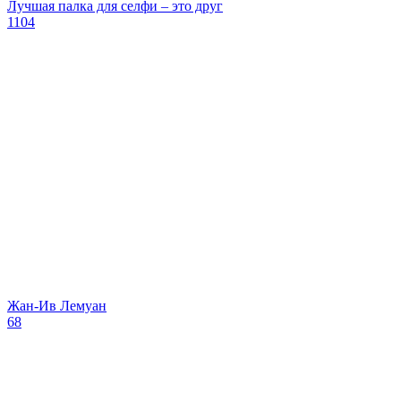
Лучшая палка для селфи – это друг
1104
​Жан-Ив Лемуан
68