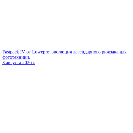
Fastpack IV от Lowepro: эволюция легендарного рюкзака для
фототехники.
3 августа 2026 г.