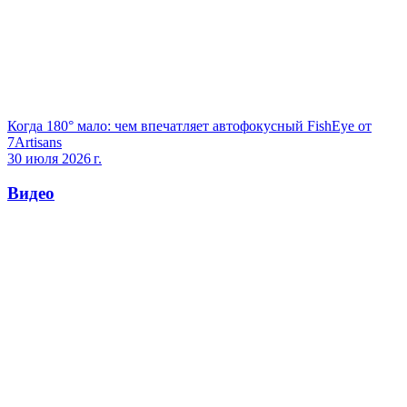
Когда 180° мало: чем впечатляет автофокусный FishEye от
7Artisans
30 июля 2026 г.
Видео