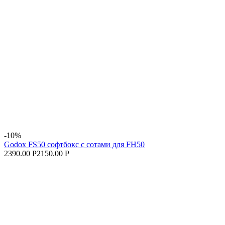
-10%
Godox FS50 софтбокс с сотами для FH50
2390.00 Р
2150.00 Р