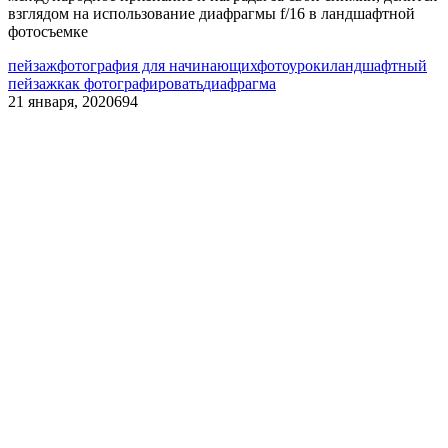
взглядом на использование диафрагмы f/16 в ландшафтной
фотосъемке
пейзаж
фотография для начинающих
фотоуроки
ландшафтный
пейзаж
как фотографировать
диафрагма
21 января, 2020
694