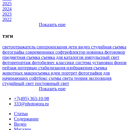
2025
2024
2023
2022
Показать еще
тэги
светоотражатель
синхронизация
дети
видео
студийная съемка
фотографы
современники
софтрефлектор
новинка
фотоюмор
предметная съемка
съемка для каталогов
импульсный свет
фоторепортаж
фотобизнес
классики
система установки фонов
пейзаж
интервью
стабилизация изображения
съемка
животных
макросъемка
идеи
портрет
фотография для
начинающих
софтбокс
схемы света
теория
экспозиция
студийный свет
постоянный свет
Показать еще
+7(495) 363-10-98
333@photogora.ru
Статьи
Содержание
Видео
Магазин