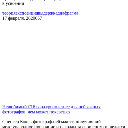
в усвоении
теория
экспозиция
выдержка
диафрагма
17 февраля, 2020
657
Нелюбимый f/16 гораздо полезнее для пейзажных
фотографов, чем может показаться
Спенсер Кокс -
фотограф-пейзажист, получивший
международное признание и награды за свои снимки,
делится