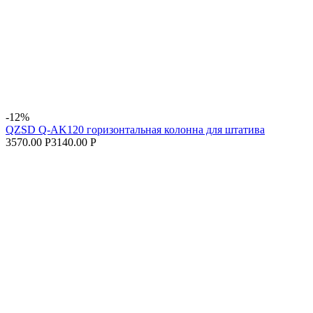
-12%
QZSD Q-AK120 горизонтальная колонна для штатива
3570.00 Р
3140.00 Р