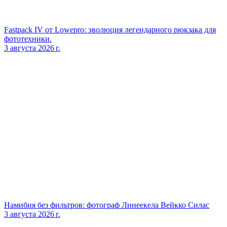
Fastpack IV от Lowepro: эволюция легендарного рюкзака для
фототехники.
3 августа 2026 г.
Намибия без фильтров: фотограф Линеекела Вейкко Силас
3 августа 2026 г.