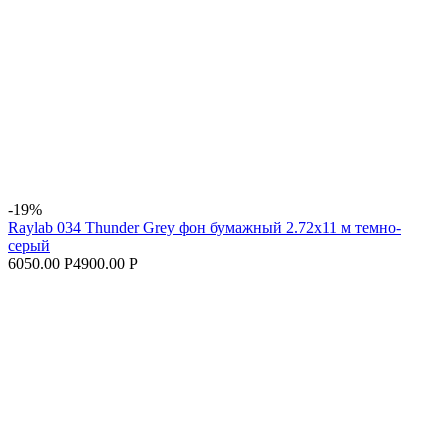
-19%
Raylab 034 Thunder Grey фон бумажный 2.72x11 м темно-
серый
6050.00 Р
4900.00 Р