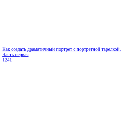
Как создать драматичный портрет с портретной тарелкой.
Часть первая
1241