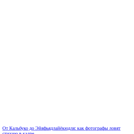
От Кальбуко до Эйяфьядлайёкюдля: как фотографы ловят
стихию в кадре