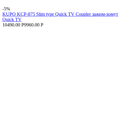
-5%
KUPO KCP-875 Slim type Quick TV Coupler зажим-хомут
Quick TV
10490.00 Р
9960.00 Р