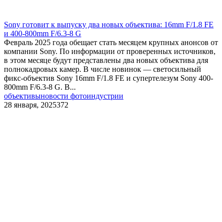
Sony готовит к выпуску два новых объектива: 16mm F/1.8 FE
и 400-800mm F/6.3-8 G
Февраль 2025 года обещает стать месяцем крупных анонсов от
компании Sony. По информации от проверенных источников,
в этом месяце будут представлены два новых объектива для
полнокадровых камер. В числе новинок — светосильный
фикс-объектив Sony 16mm F/1.8 FE и супертелезум Sony 400-
800mm F/6.3-8 G. В...
объективы
новости фотоиндустрии
28 января, 2025
372