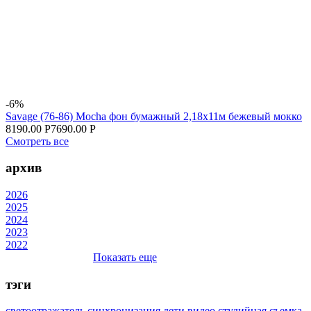
-6%
Savage (76-86) Mocha фон бумажный 2,18x11м бежевый мокко
8190.00 Р
7690.00 Р
Смотреть все
архив
2026
2025
2024
2023
2022
Показать еще
тэги
светоотражатель
синхронизация
дети
видео
студийная съемка