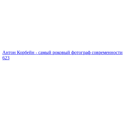
Антон Корбейн - самый роковый фотограф современности
623