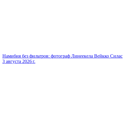
Намибия без фильтров: фотограф Линеекела Вейкко Силас
3 августа 2026 г.