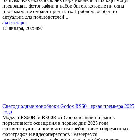
SanDisk. Как оказалось, некоторые модели этих карт могут
превращать фотографии в набор битов, которые ни одна
программа не сможет прочитать. Проблема особенно
актуальна для пользователей...
аксессуары
13 января, 2025
897
​Светодиодные моноблоки Godox RS60 - яркая премьера 2025
года
Модели RS60Bi и RS60R от Godox вышли на рынок
портативного освещения в первые дни 2025 года,
соответствуют ли они высоким требованиям современных
фотографов и видеооператоров? Разберёмся
вместе.Компактность и функциональностьОбе модели