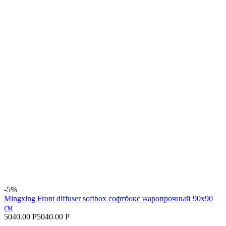
-5%
Mingxing Front diffuser softbox софтбокс жаропрочный 90x90
см
5040.00 Р
5040.00 Р