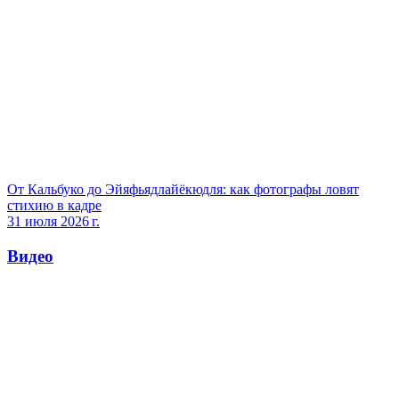
От Кальбуко до Эйяфьядлайёкюдля: как фотографы ловят
стихию в кадре
31 июля 2026 г.
Видео