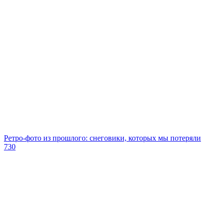
Ретро-фото из прошлого: снеговики, которых мы потеряли
730