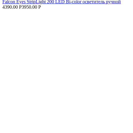
Falcon Eyes StripLight 200 LED Bi-color осветитель ручной
4390.00 Р
3950.00 Р