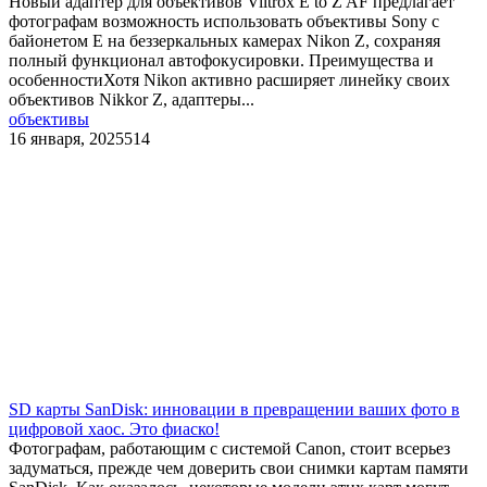
Новый адаптер для объективов Viltrox E to Z AF предлагает
фотографам возможность использовать объективы Sony с
байонетом E на беззеркальных камерах Nikon Z, сохраняя
полный функционал автофокусировки. Преимущества и
особенностиХотя Nikon активно расширяет линейку своих
объективов Nikkor Z, адаптеры...
объективы
16 января, 2025
514
SD карты SanDisk: инновации в превращении ваших фото в
цифровой хаос. Это фиаско!
Фотографам, работающим с системой Canon, стоит всерьез
задуматься, прежде чем доверить свои снимки картам памяти