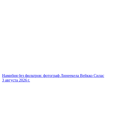
Намибия без фильтров: фотограф Линеекела Вейкко Силас
3 августа 2026 г.