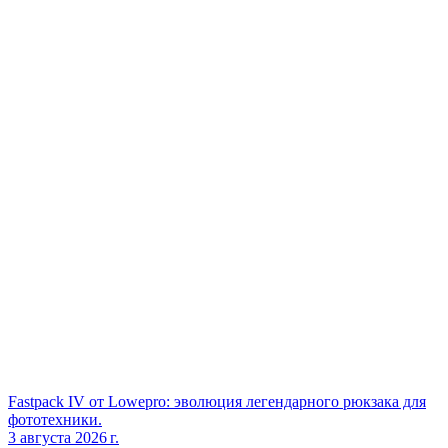
Fastpack IV от Lowepro: эволюция легендарного рюкзака для
фототехники.
3 августа 2026 г.