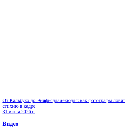
От Кальбуко до Эйяфьядлайёкюдля: как фотографы ловят
стихию в кадре
31 июля 2026 г.
Видео