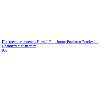
Портретные тарелки Hensel, Elinchrom, Profoto и Fotokvant.
Сравнительный тест
853