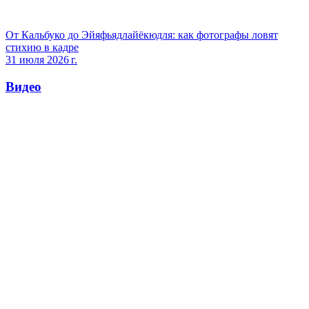
От Кальбуко до Эйяфьядлайёкюдля: как фотографы ловят
стихию в кадре
31 июля 2026 г.
Видео