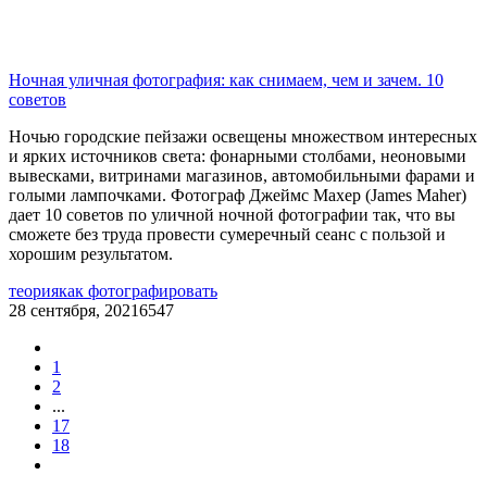
Ночная уличная фотография: как снимаем, чем и зачем. 10
советов
Ночью городские пейзажи освещены множеством интересных
и ярких источников света: фонарными столбами, неоновыми
вывесками, витринами магазинов, автомобильными фарами и
голыми лампочками. Фотограф Джеймс Махер (James Maher)
дает 10 советов по уличной ночной фотографии так, что вы
сможете без труда провести сумеречный сеанс с пользой и
хорошим результатом.
теория
как фотографировать
28 сентября, 2021
6547
1
2
...
17
18