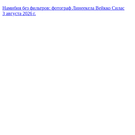
Намибия без фильтров: фотограф Линеекела Вейкко Силас
3 августа 2026 г.