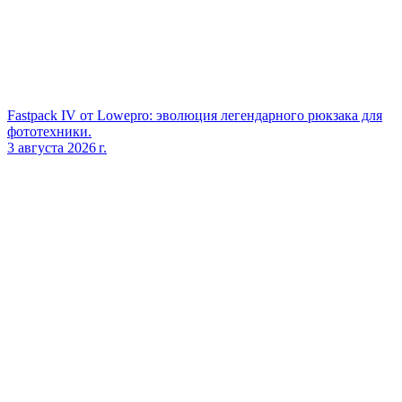
Fastpack IV от Lowepro: эволюция легендарного рюкзака для
фототехники.
3 августа 2026 г.