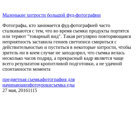
Маленькие хитрости большой фуд-фотографии
Фотографы, кто занимается фуд-фотографией часто
сталкиваются с тем, что во время съемки продукты портятся
или теряют "товарный вид". Такая регулярно повторяющаяся
неприятность заставила гениев светописи смириться с
действительностью и пуститься в некоторые хитрости, чтобы
зритель ни в коем случае не заподозрил, что съемка велась
несколько часов подряд, а прекрасный кадр является чаще
всего результатом кропотливой подготовки, а не удачной
спонтанности момента
предметная съемка
фотография для
начинающих
фотоуроки
съемка еды
27 мая, 2016
1115