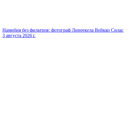
Намибия без фильтров: фотограф Линеекела Вейкко Силас
3 августа 2026 г.