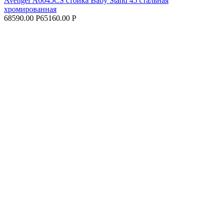
Avenger A0045CS cтойка Baby Stand 45 стальная
хромированная
68590.00 Р
65160.00 Р