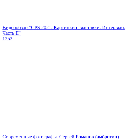
Видеообзор "CPS 2021. Картинки с выставки. Интервью.
Часть II"
1252
Современные фотографы. Сергей Романов (амбротип)