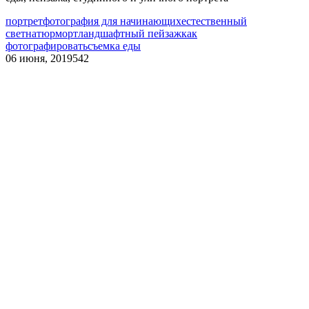
портрет
фотография для начинающих
естественный
свет
натюрморт
ландшафтный пейзаж
как
фотографировать
съемка еды
06 июня, 2019
542