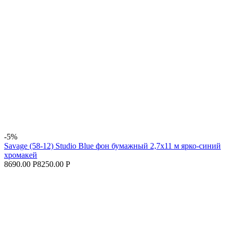
-5%
Savage (58-12) Studio Blue фон бумажный 2,7x11 м ярко-синий
хромакей
8690.00 Р
8250.00 Р