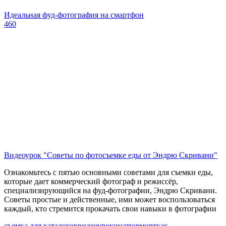
Идеальная фуд-фотография на смартфон
460
Видеоурок "Советы по фотосъемке еды от Эндрю Скривани"
Ознакомьтесь с пятью основными советами для съемки еды,
которые дает коммерческий фотограф и режиссёр,
специализирующийся на фуд-фотографии, Эндрю Скривани.
Советы простые и действенные, ими может воспользоваться
каждый, кто стремится прокачать свои навыки в фотографии
съемка для каталогов
видеоуроки
натюрморт
как