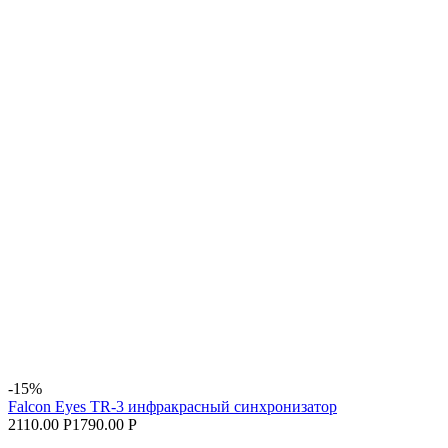
-15%
Falcon Eyes TR-3 инфракрасный синхронизатор
2110.00 Р
1790.00 Р