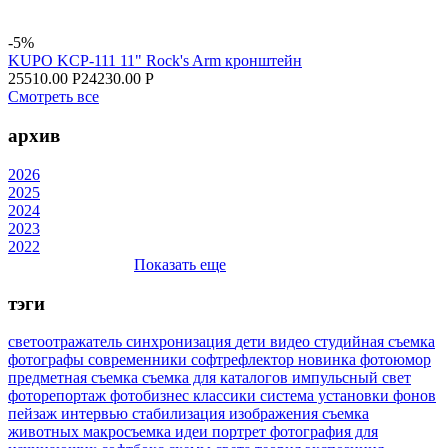
-5%
KUPO KCP-111 11" Rock's Arm кронштейн
25510.00 Р
24230.00 Р
Смотреть все
архив
2026
2025
2024
2023
2022
Показать еще
тэги
светоотражатель
синхронизация
дети
видео
студийная съемка
фотографы
современники
софтрефлектор
новинка
фотоюмор
предметная съемка
съемка для каталогов
импульсный свет
фоторепортаж
фотобизнес
классики
система установки фонов
пейзаж
интервью
стабилизация изображения
съемка
животных
макросъемка
идеи
портрет
фотография для