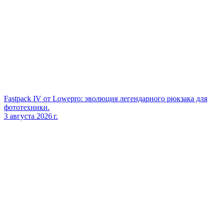
Fastpack IV от Lowepro: эволюция легендарного рюкзака для
фототехники.
3 августа 2026 г.