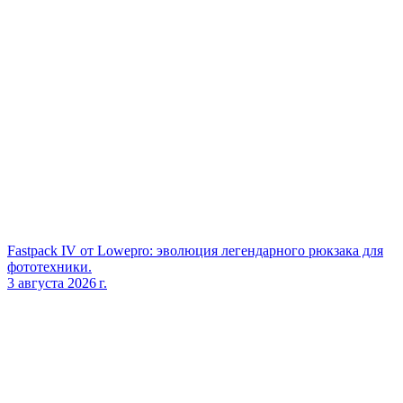
Fastpack IV от Lowepro: эволюция легендарного рюкзака для
фототехники.
3 августа 2026 г.