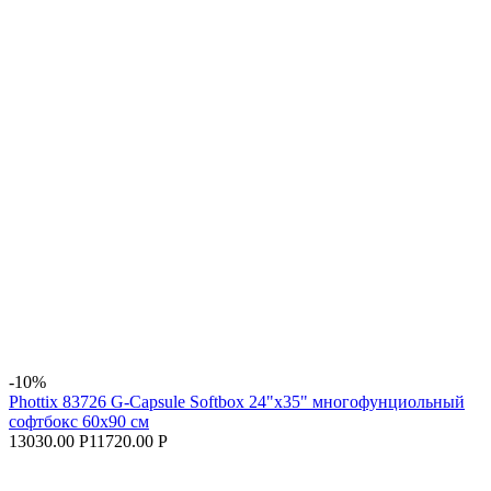
-10%
Phottix 83726 G-Capsule Softbox 24"x35" многофунциольный
софтбокс 60х90 см
13030.00 Р
11720.00 Р