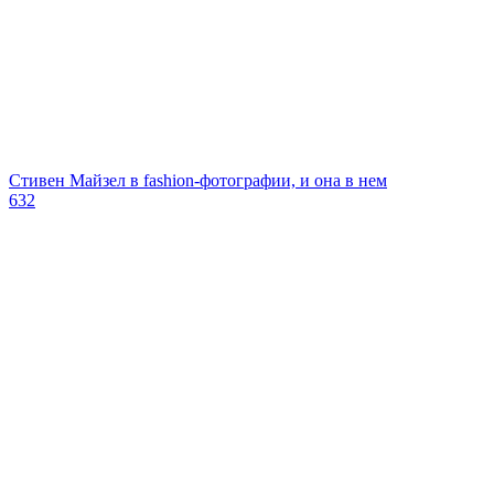
Стивен Майзел в fashion-фотографии, и она в нем
632