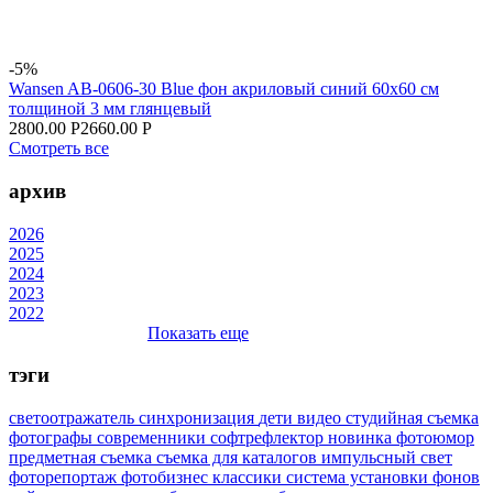
-5%
Wansen AB-0606-30 Blue фон акриловый синий 60х60 см
толщиной 3 мм глянцевый
2800.00 Р
2660.00 Р
Смотреть все
архив
2026
2025
2024
2023
2022
Показать еще
тэги
светоотражатель
синхронизация
дети
видео
студийная съемка
фотографы
современники
софтрефлектор
новинка
фотоюмор
предметная съемка
съемка для каталогов
импульсный свет
фоторепортаж
фотобизнес
классики
система установки фонов