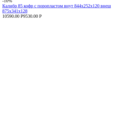
-10%
Калибр 85 кофр с поропластом внут 844х252х120 внеш
875х341х128
10590.00 Р
9530.00 Р