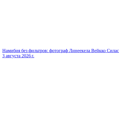
Намибия без фильтров: фотограф Линеекела Вейкко Силас
3 августа 2026 г.