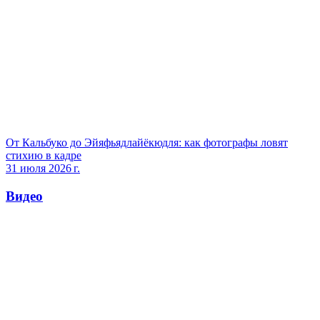
От Кальбуко до Эйяфьядлайёкюдля: как фотографы ловят
стихию в кадре
31 июля 2026 г.
Видео