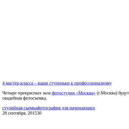
4 мастер-класса – ваши ступеньки к профессионализму
Четыре прекрасных зала
фотостудии «Москва»
(г.Москва) будут
свадебная фотосъемка.
студийная съемка
фотография для начинающих
28 сентября, 2015
30