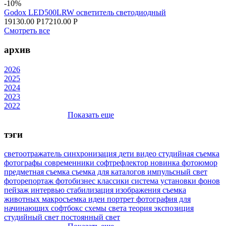
-10%
Godox LED500LRW осветитель светодиодный
19130.00 Р
17210.00 Р
Смотреть все
архив
2026
2025
2024
2023
2022
Показать еще
тэги
светоотражатель
синхронизация
дети
видео
студийная съемка
фотографы
современники
софтрефлектор
новинка
фотоюмор
предметная съемка
съемка для каталогов
импульсный свет
фоторепортаж
фотобизнес
классики
система установки фонов
пейзаж
интервью
стабилизация изображения
съемка
животных
макросъемка
идеи
портрет
фотография для
начинающих
софтбокс
схемы света
теория
экспозиция
студийный свет
постоянный свет