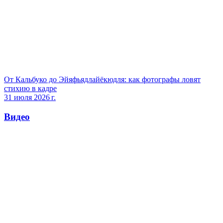
От Кальбуко до Эйяфьядлайёкюдля: как фотографы ловят
стихию в кадре
31 июля 2026 г.
Видео