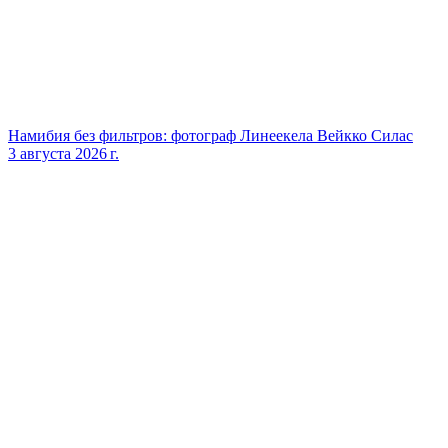
Намибия без фильтров: фотограф Линеекела Вейкко Силас
3 августа 2026 г.