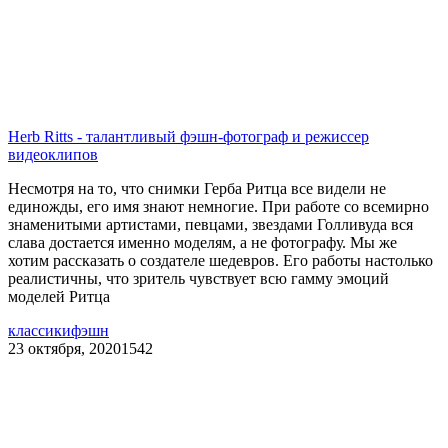
Herb Ritts - талантливый фэшн-фотограф и режиссер
видеоклипов
Несмотря на то, что снимки Герба Ритца все видели не
единожды, его имя знают немногие. При работе со всемирно
знаменитыми артистами, певцами, звездами Голливуда вся
слава достается именно моделям, а не фотографу. Мы же
хотим рассказать о создателе шедевров. Его работы настолько
реалистичны, что зритель чувствует всю гамму эмоций
моделей Ритца
классики
фэшн
23 октября, 2020
1542