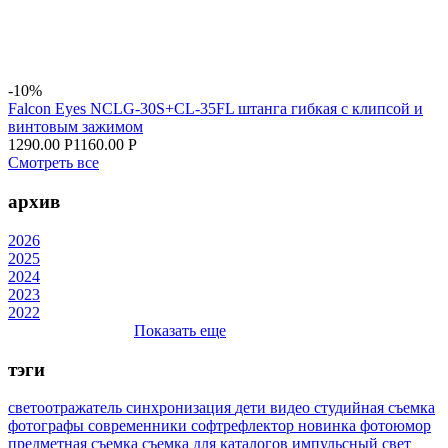
-10%
Falcon Eyes NCLG-30S+CL-35FL штанга гибкая с клипсой и
винтовым зажимом
1290.00 Р
1160.00 Р
Смотреть все
архив
2026
2025
2024
2023
2022
Показать еще
тэги
светоотражатель
синхронизация
дети
видео
студийная съемка
фотографы
современники
софтрефлектор
новинка
фотоюмор
предметная съемка
съемка для каталогов
импульсный свет