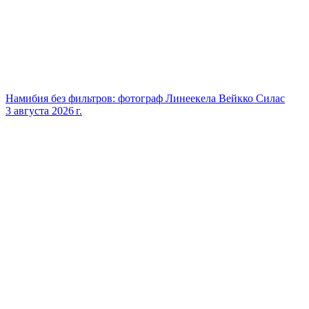
Намибия без фильтров: фотограф Линеекела Вейкко Силас
3 августа 2026 г.