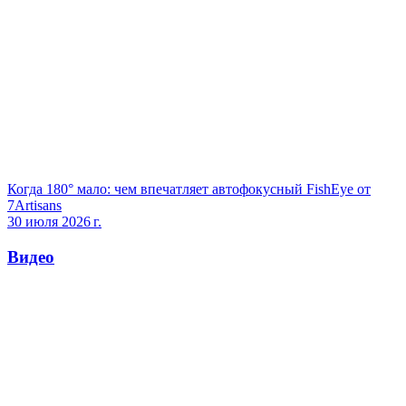
Когда 180° мало: чем впечатляет автофокусный FishEye от
7Artisans
30 июля 2026 г.
Видео