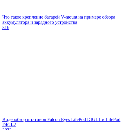
Что такое крепление батарей V-mount на примере обзора
аккумулятора и зарядного устройства
816
Видеообзор штативов Falcon Eyes LifePod DIGI-1 и LifePod
DIGI-2
2032