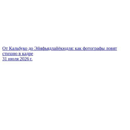
От Кальбуко до Эйяфьядлайёкюдля: как фотографы ловят
стихию в кадре
31 июля 2026 г.