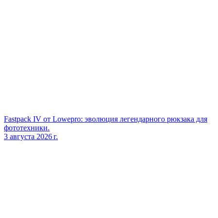
Fastpack IV от Lowepro: эволюция легендарного рюкзака для
фототехники.
3 августа 2026 г.