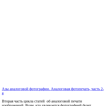
Азы аналоговой фотографии. Аналоговая фотопечать, часть 2-
я
Вторая часть цикла статей об аналоговой печати
изображений. Всем, кто увлекается фотографией будет