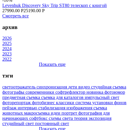
-10%
Levenhuk Discovery Sky Trip ST80 телескоп с книгой
27990.00 Р
25190.00 Р
Смотреть все
архив
2026
2025
2024
2023
2022
Показать еще
тэги
светоотражатель
синхронизация
дети
видео
студийная съемка
фотографы
современники
софтрефлектор
новинка
фотоюмор
предметная съемка
съемка для каталогов
импульсный свет
фоторепортаж
фотобизнес
классики
система установки фонов
пейзаж
интервью
стабилизация изображения
съемка
животных
макросъемка
идеи
портрет
фотография для
начинающих
софтбокс
схемы света
теория
экспозиция
студийный свет
постоянный свет
Показать еще