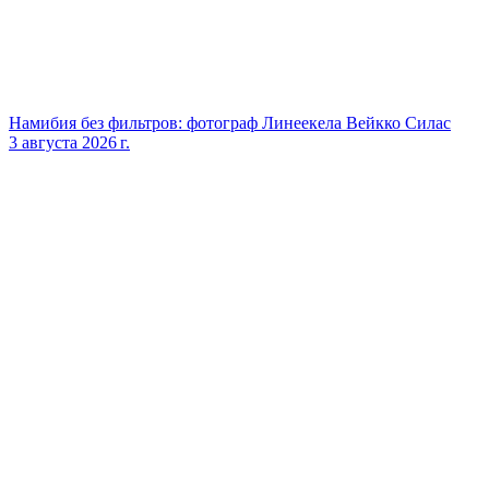
Намибия без фильтров: фотограф Линеекела Вейкко Силас
3 августа 2026 г.