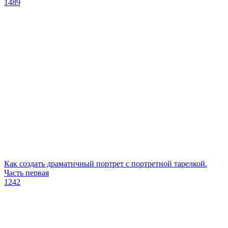
1489
Как создать драматичный портрет с портретной тарелкой.
Часть первая
1242