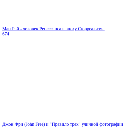
Ман Рэй - человек Ренессанса в эпоху Сюрреализма
674
Джон Фри (John Free) и "Правило трех" уличной фотографии