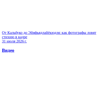
От Кальбуко до Эйяфьядлайёкюдля: как фотографы ловят
стихию в кадре
31 июля 2026 г.
Видео