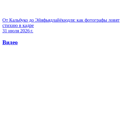
От Кальбуко до Эйяфьядлайёкюдля: как фотографы ловят
стихию в кадре
31 июля 2026 г.
Видео