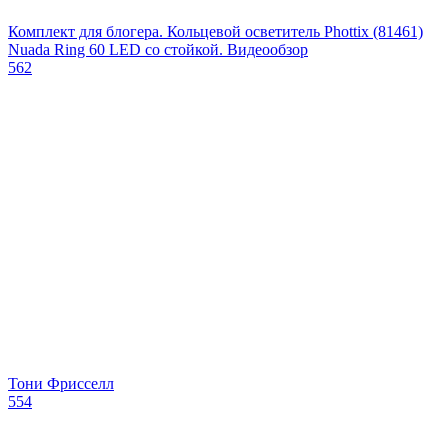
Комплект для блогера. Кольцевой осветитель Phottix (81461)
Nuada Ring 60 LED со стойкой. Видеообзор
562
Тони Фрисселл
554