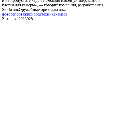
и не пропустите кадр с помощью нашей универсальной
клетки для камеры», — говорит компания, разработавшая
Stockcam.Оружейные приклады дл...
фоторепортаж
природа
техника
камера
21 июня, 2023
928