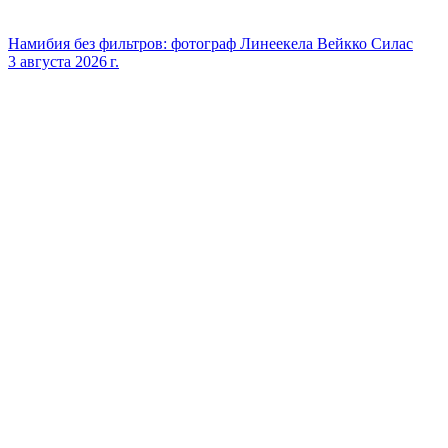
Намибия без фильтров: фотограф Линеекела Вейкко Силас
3 августа 2026 г.