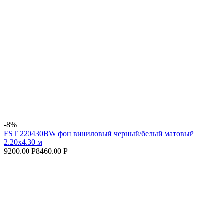
-8%
FST 220430BW фон виниловый черный/белый матовый
2.20x4.30 м
9200.00 Р
8460.00 Р