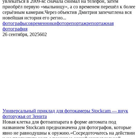
увлекаться в 2009-м: сначала снимал на телефон, затем
приобрёл первую «мыльницу», а со временем перешёл к более
серьёзным камерам.Через объектив Дмитрия запечатлена вся
новейшая история его регио...
фотографы
современники
фоторепортаж
репортажная
фотография
26 сентября, 2025
602
Универсальный приклад для фотокамеры Stockcam — внук
фоторужья от Зенита
Новая клетка для фотоаппарата в форме автомата под
названием Stockcam предназначена для фотографов, которые
явно не равнодушны к оружию.«Сосредоточьтесь на действии