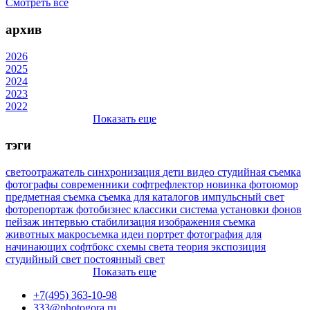
Смотреть все
архив
2026
2025
2024
2023
2022
Показать еще
тэги
светоотражатель
синхронизация
дети
видео
студийная съемка
фотографы
современники
софтрефлектор
новинка
фотоюмор
предметная съемка
съемка для каталогов
импульсный свет
фоторепортаж
фотобизнес
классики
система установки фонов
пейзаж
интервью
стабилизация изображения
съемка
животных
макросъемка
идеи
портрет
фотография для
начинающих
софтбокс
схемы света
теория
экспозиция
студийный свет
постоянный свет
Показать еще
+7(495) 363-10-98
333@photogora.ru