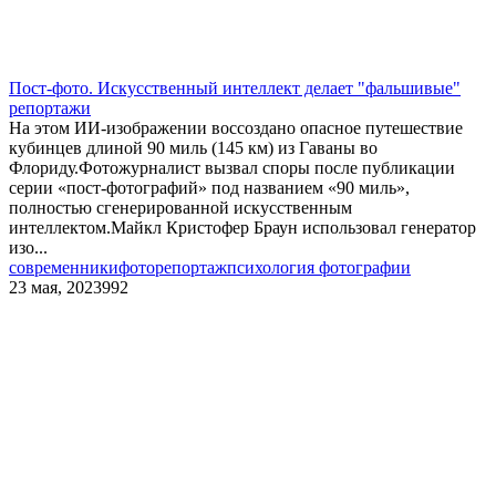
Пост-фото. Искусственный интеллект делает "фальшивые"
репортажи
На этом ИИ-изображении воссоздано опасное путешествие
кубинцев длиной 90 миль (145 км) из Гаваны во
Флориду.Фотожурналист вызвал споры после публикации
серии «пост-фотографий» под названием «90 миль»,
полностью сгенерированной искусственным
интеллектом.Майкл Кристофер Браун использовал генератор
изо...
современники
фоторепортаж
психология фотографии
23 мая, 2023
992