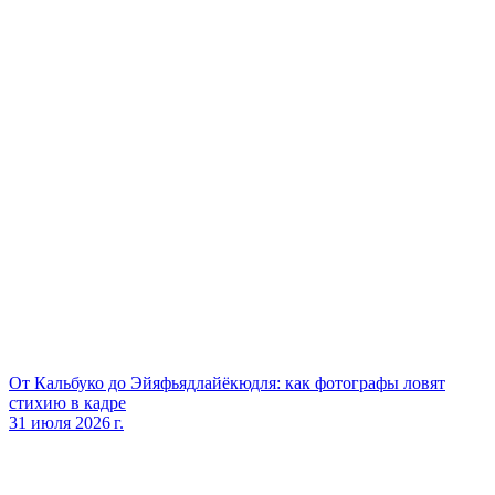
От Кальбуко до Эйяфьядлайёкюдля: как фотографы ловят
стихию в кадре
31 июля 2026 г.