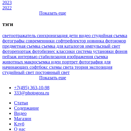
2023
2022
Показать еще
тэги
светоотражатель
синхронизация
дети
видео
студийная съемка
фотографы
современники
софтрефлектор
новинка
фотоюмор
предметная съемка
съемка для каталогов
импульсный свет
фоторепортаж
фотобизнес
классики
система установки фонов
пейзаж
интервью
стабилизация изображения
съемка
животных
макросъемка
идеи
портрет
фотография для
начинающих
софтбокс
схемы света
теория
экспозиция
студийный свет
постоянный свет
Показать еще
+7(495) 363-10-98
333@photogora.ru
Статьи
Содержание
Видео
Магазин
Клуб
О нас