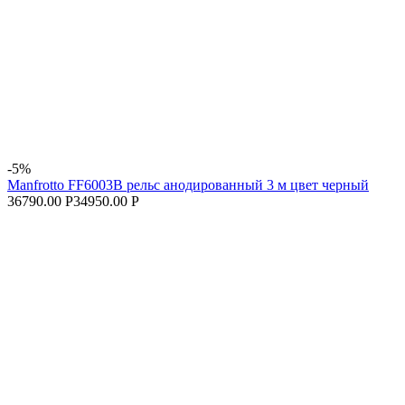
-5%
Manfrotto FF6003B рельс анодированный 3 м цвет черный
36790.00 Р
34950.00 Р