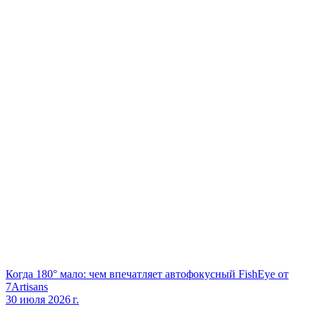
Когда 180° мало: чем впечатляет автофокусный FishEye от
7Artisans
30 июля 2026 г.