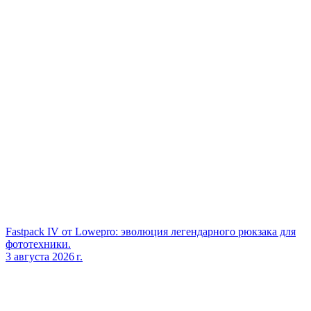
Fastpack IV от Lowepro: эволюция легендарного рюкзака для
фототехники.
3 августа 2026 г.