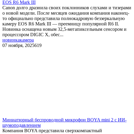
EOS R6 Mark III
Canon долго дразнила своих поклонников слухами и тизерами
о новой модели. После месяцев ожидания компания наконец-
то официально представила полнокадровую беззеркальную
камеру EOS R6 Mark III — преемницу популярной R6 II.
Новинка оснащена новым 32,5-мегапиксельным сенсором и
процессором DIGIC X, обес...
новинка
камера
07 ноября, 2025
619
Миниатюрный беспроводной микрофон BOYA mini 2 с ИИ-
шумоподавлением
Компания BOYA представила сверхкомпактный