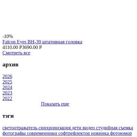
-10%
Falcon Eyes BH-39 штативная головка
4110.00 Р
3690.00 Р
Смотреть все
архив
2026
2025
2024
2023
2022
Показать еще
тэги
светоотражатель
синхронизация
дети
видео
студийная съемка
фотографы
современники
софтрефлектор
новинка
фотоюмор