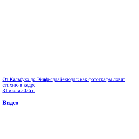
От Кальбуко до Эйяфьядлайёкюдля: как фотографы ловят
стихию в кадре
31 июля 2026 г.
Видео