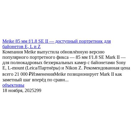
Meike 85 мм f/1.8 SE II — доступный портретник для
байонетов E, L и Z
Компания Meike выпустила обновлённую версию
популярного портретного фикса — 85 мм f/1.8 SE Mark II —
для полнокадровых беззеркальных камер с байонетами Sony
E, L-mount (Leica/Партнёры) и Nikon Z. Рекомендованная цена
всего 21 000 ₽ИзмененияMeike позиционирует Mark II как
заметный шаг вперёд по сравн...
объективы
18 ноября, 2025
299