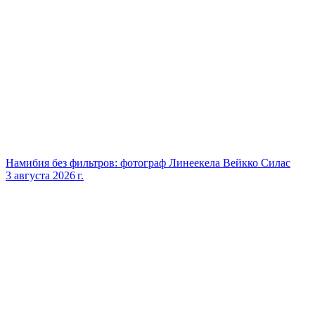
Намибия без фильтров: фотограф Линеекела Вейкко Силас
3 августа 2026 г.