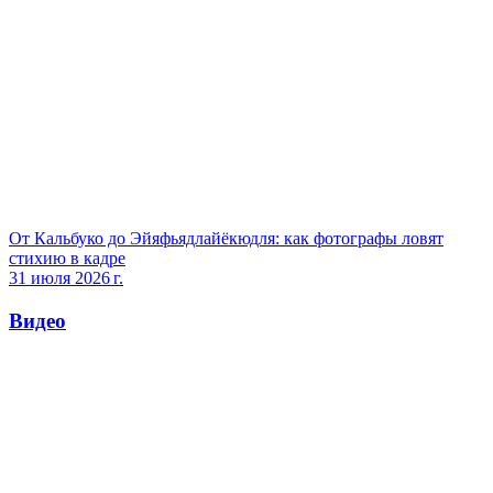
От Кальбуко до Эйяфьядлайёкюдля: как фотографы ловят
стихию в кадре
31 июля 2026 г.
Видео