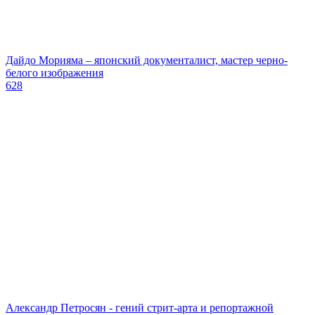
Дайдо Морияма – японский документалист, мастер черно-
белого изображения
628
Александр Петросян - гений стрит-арта и репортажной