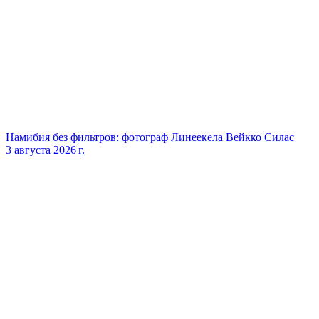
Намибия без фильтров: фотограф Линеекела Вейкко Силас
3 августа 2026 г.