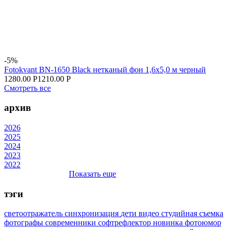
-5%
Fotokvant BN-1650 Black нетканый фон 1,6х5,0 м черный
1280.00 Р
1210.00 Р
Смотреть все
архив
2026
2025
2024
2023
2022
Показать еще
тэги
светоотражатель
синхронизация
дети
видео
студийная съемка
фотографы
современники
софтрефлектор
новинка
фотоюмор