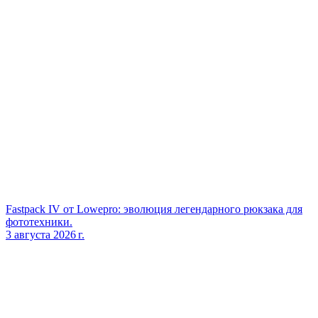
Fastpack IV от Lowepro: эволюция легендарного рюкзака для
фототехники.
3 августа 2026 г.