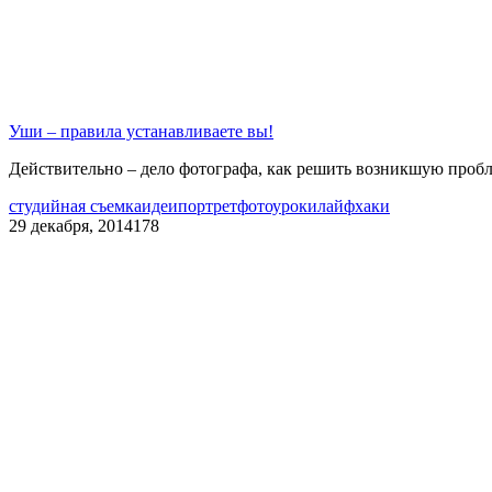
Уши – правила устанавливаете вы!
Действительно – дело фотографа, как решить возникшую пробл
студийная съемка
идеи
портрет
фотоуроки
лайфхаки
29 декабря, 2014
178