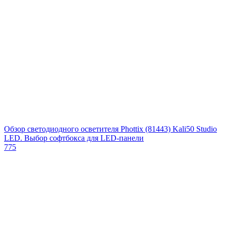
Обзор светодиодного осветителя Phottix (81443) Kali50 Studio
LED. Выбор софтбокса для LED-панели
775