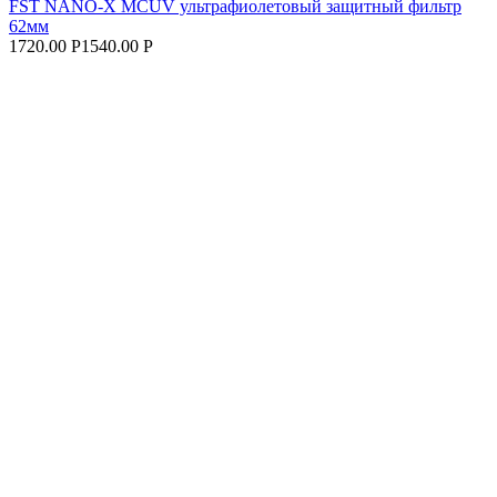
FST NANO-X MCUV ультрафиолетовый защитный фильтр
62мм
1720.00 Р
1540.00 Р