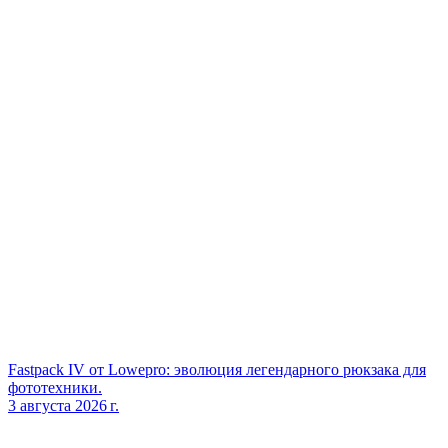
Fastpack IV от Lowepro: эволюция легендарного рюкзака для
фототехники.
3 августа 2026 г.