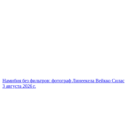
Намибия без фильтров: фотограф Линеекела Вейкко Силас
3 августа 2026 г.