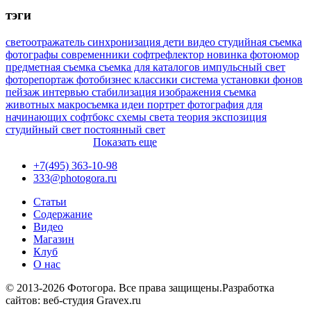
тэги
светоотражатель
синхронизация
дети
видео
студийная съемка
фотографы
современники
софтрефлектор
новинка
фотоюмор
предметная съемка
съемка для каталогов
импульсный свет
фоторепортаж
фотобизнес
классики
система установки фонов
пейзаж
интервью
стабилизация изображения
съемка
животных
макросъемка
идеи
портрет
фотография для
начинающих
софтбокс
схемы света
теория
экспозиция
студийный свет
постоянный свет
Показать еще
+7(495) 363-10-98
333@photogora.ru
Статьи
Содержание
Видео
Магазин
Клуб
О нас
© 2013-2026 Фотогора. Все права защищены.
Разработка
сайтов: веб-студия Gravex.ru