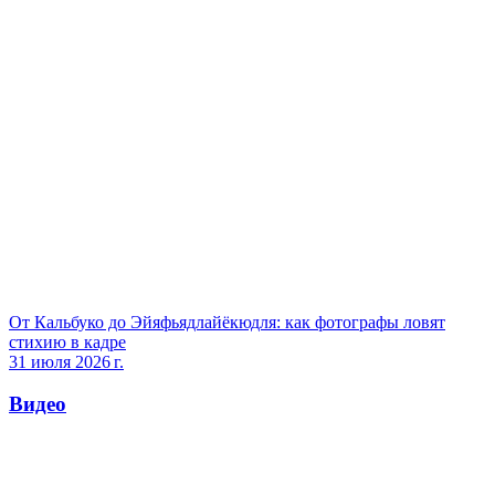
От Кальбуко до Эйяфьядлайёкюдля: как фотографы ловят
стихию в кадре
31 июля 2026 г.
Видео