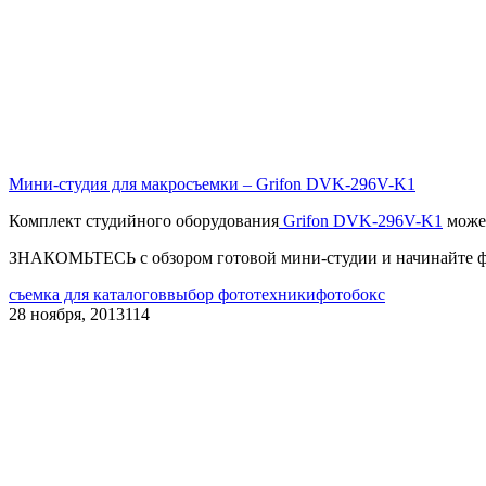
Мини-студия для макросъемки – Grifon DVK-296V-K1
Комплект студийного оборудования
Grifon DVK-296V-K1
может
ЗНАКОМЬТЕСЬ с обзором готовой мини-студии и начинайте фо
съемка для каталогов
выбор фототехники
фотобокс
28 ноября, 2013
114