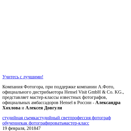
Учитесь с лучшими!
Компания Фотогора, при поддержке компании А.Фото,
официального дистрибьютора Hensel Visit GmbH & Co. KG.,
представляет мастер-классы известных фотографов,
официальных амбассадоров Hensel в России -
Александра
Хохлова
и
Алексея Довгули
студийная съемка
студийный свет
профессия фотограф
обучение
как фотографировать
мастер-класс
19 февраля, 2018
47