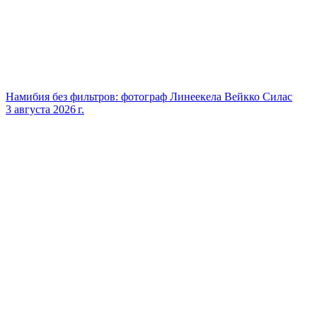
Намибия без фильтров: фотограф Линеекела Вейкко Силас
3 августа 2026 г.