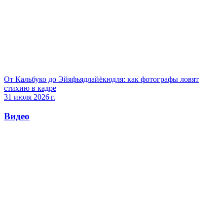
От Кальбуко до Эйяфьядлайёкюдля: как фотографы ловят
стихию в кадре
31 июля 2026 г.
Видео