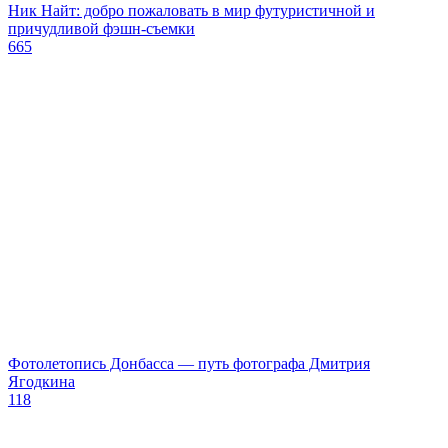
Ник Найт: добро пожаловать в мир футуристичной и
причудливой фэшн-съемки
665
Фотолетопись Донбасса — путь фотографа Дмитрия
Ягодкина
118