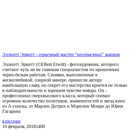
Эллиотт Эрвитт - серьезный мастер "несерьезных" жанров
Эллиотт Эрвитт (©Elliott Erwitt) - фотохудожник, которого
считают чуть ли не главным специалистом по ироничным
черно-белым работам. Снимки, выполненные в
жизнелюбивой, озорной манере, принесли автору
наибольшую славу, но секрет его мастерства кроется не только
в наблюдательности и хорошем чувстве юмора. Он -
профессионал сверхвысокого класса, который снимал
огромное количество политиков, знаменитостей и звезд кино
из А-списка, от Марлен Дитрих и Мэрилин Монро до Юрия
Гагарина
классики
10 февраля, 2018
1400