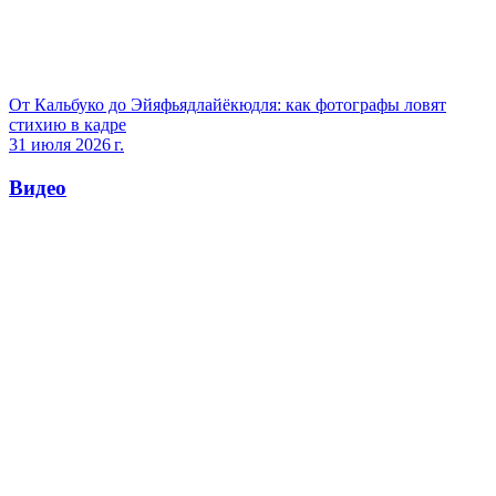
От Кальбуко до Эйяфьядлайёкюдля: как фотографы ловят
стихию в кадре
31 июля 2026 г.
Видео