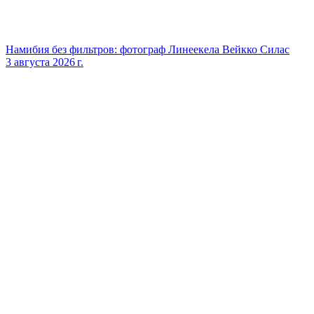
Намибия без фильтров: фотограф Линеекела Вейкко Силас
3 августа 2026 г.