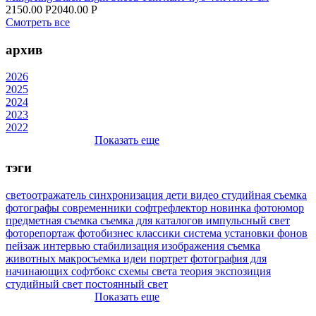
2150.00 Р
2040.00 Р
Смотреть все
архив
2026
2025
2024
2023
2022
Показать еще
тэги
светоотражатель
синхронизация
дети
видео
студийная съемка
фотографы
современники
софтрефлектор
новинка
фотоюмор
предметная съемка
съемка для каталогов
импульсный свет
фоторепортаж
фотобизнес
классики
система установки фонов
пейзаж
интервью
стабилизация изображения
съемка
животных
макросъемка
идеи
портрет
фотография для
начинающих
софтбокс
схемы света
теория
экспозиция
студийный свет
постоянный свет
Показать еще