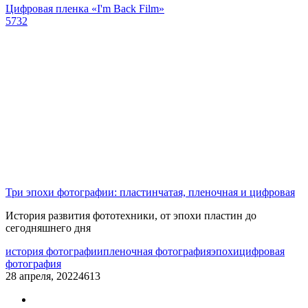
Цифровая пленка ​«I'm Back Film»
5732
Три эпохи фотографии: пластинчатая, пленочная и цифровая
История развития фототехники, от эпохи пластин до
сегодняшнего дня
история фотографии
пленочная фотография
эпохи
цифровая
фотография
28 апреля, 2022
4613