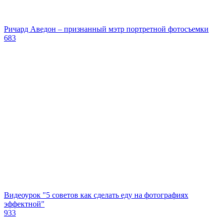
Ричард Аведон – признанный мэтр портретной фотосъемки
683
Видеоурок "5 советов как сделать еду на фотографиях
эффектной"
933