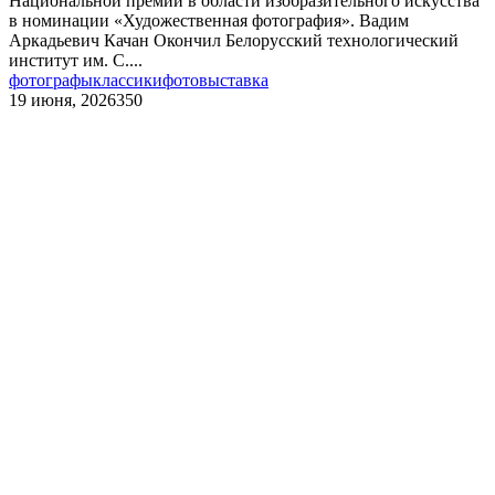
Национальной премии в области изобразительного искусства
в номинации «Художественная фотография». Вадим
Аркадьевич Качан Окончил Белорусский технологический
институт им. С....
фотографы
классики
фотовыставка
19 июня, 2026
350