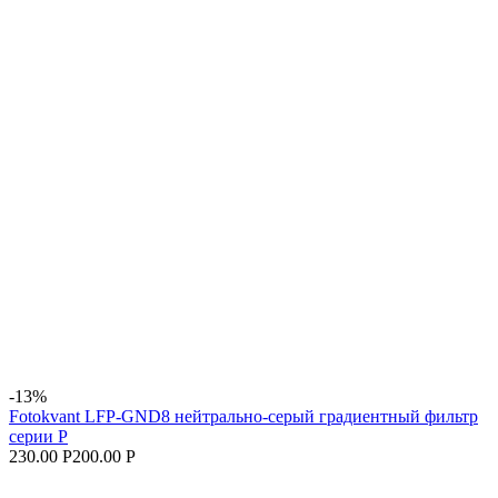
-13%
Fotokvant LFP-GND8 нейтрально-серый градиентный фильтр
серии P
230.00 Р
200.00 Р