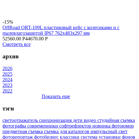
-15%
OffRoad ORT-109L пластиковый кейс с колесиками и с
пылевлагозащитой IP67 762х483х297 мм
52560.00 Р
44670.00 Р
Смотреть все
архив
2026
2025
2024
2023
2022
Показать еще
тэги
светоотражатель
синхронизация
дети
видео
студийная съемка
фотографы
современники
софтрефлектор
новинка
фотоюмор
предметная съемка
съемка для каталогов
импульсный свет
фоторепортаж
фотобизнес
классики
система установки фонов