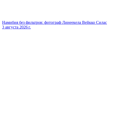
Намибия без фильтров: фотограф Линеекела Вейкко Силас
3 августа 2026 г.