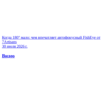
Когда 180° мало: чем впечатляет автофокусный FishEye от
7Artisans
30 июля 2026 г.
Видео