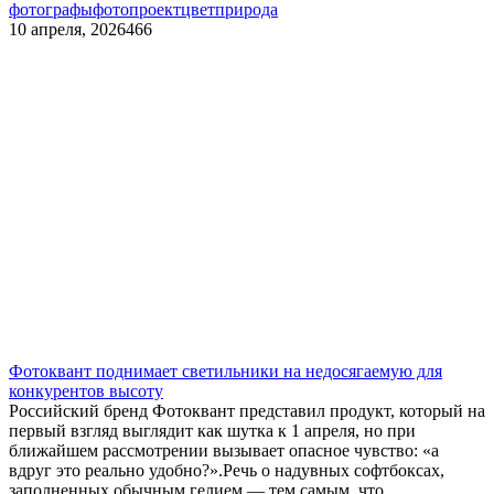
фотографы
фотопроект
цвет
природа
10 апреля, 2026
466
Фотоквант поднимает светильники на недосягаемую для
конкурентов высоту
Российский бренд Фотоквант представил продукт, который на
первый взгляд выглядит как шутка к 1 апреля, но при
ближайшем рассмотрении вызывает опасное чувство: «а
вдруг это реально удобно?».Речь о надувных софтбоксах,
заполненных обычным гелием — тем самым, что