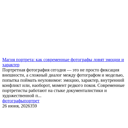
Магия портрета: как современные фотографы ловят эмоции и
характер
Портретная фотография сегодня — это не просто фиксация
внешности, а сложный диалог между фотографом и моделью,
попытка поймать неуловимое: эмоцию, характер, внутренний
конфликт или, наоборот, момент редкого покоя. Современные
портретисты работают на стыке документалистики и
художественной п...
фотографы
портрет
26 июня, 2026
359