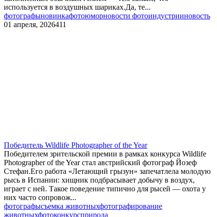
используется в воздушных шариках.Да, те...
фотографы
новинка
фотоюмор
новости фотоиндустрии
новость
01 апреля, 2026
411
Победитель Wildlife Photographer of the Year
Победителем зрительской премии в рамках конкурса Wildlife
Photographer of the Year стал австрийский фотограф Йозеф
Стефан.Его работа «Летающий грызун» запечатлела молодую
рысь в Испании: хищник подбрасывает добычу в воздух,
играет с ней. Такое поведение типично для рысей — охота у
них часто сопровож...
фотографы
съемка животных
фотографирование
животных
фотоконкурс
природа