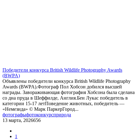
Победители конкурса British Wildlife Photography Awards
(BWPA)
Объявлены победители конкурса British Wildlife Photography
Awards (BWPA).Фотограф Пол Хобсон добился высшей
награды. Завораживающая фотография Хобсона была сделана
со дна пруда в Шеффилде, Англия.Бен Лукас победитель в
категории 15-17 летПоведение животных, победитель —
«Немезида» © Марк ПаркерГород...
фотографы
фотоконкурс
природа
13 марта, 2026
656
1