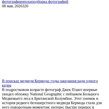
фотография
эпохи
подборка фотографий
08 мая, 2026
320
В поисках медведя Кермода: годы ожидания ради одного
кадра
В подростковом возрасте фотограф Джек Плант впервые
увидел обложку National Geographic с пейзажем Большого
Медвежьего леса в Британской Колумбии. Этот снимок и
история редкого белошерстного медведя Кермода стали для
него поворотным моментом: интерес быстро перерос в