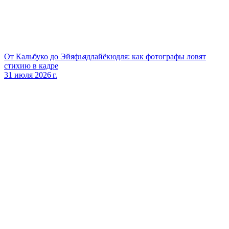
От Кальбуко до Эйяфьядлайёкюдля: как фотографы ловят
стихию в кадре
31 июля 2026 г.