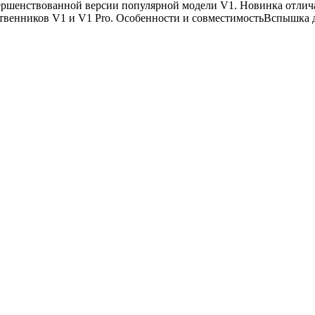
шенствованной версии популярной модели V1. Новинка отлича
венников V1 и V1 Pro. Особенности и совместимостьВспышка до