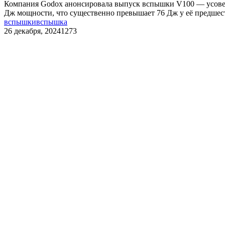
Компания Godox анонсировала выпуск вспышки V100 — усовер
Дж мощности, что существенно превышает 76 Дж у её предшест
вспышки
вспышка
26 декабря, 2024
1273