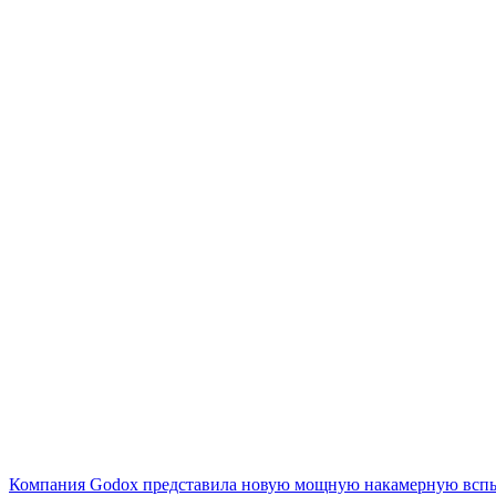
Компания Godox представила новую мощную накамерную всп