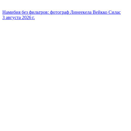
Намибия без фильтров: фотограф Линеекела Вейкко Силас
3 августа 2026 г.