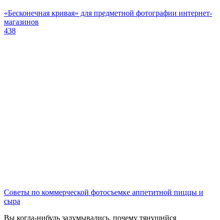
«Бесконечная кривая» для предметной фотографии интернет-
магазинов
438
Советы по коммерческой фотосъемке аппетитной пиццы и
сыра
Вы когда-нибудь задумывались, почему тянущийся