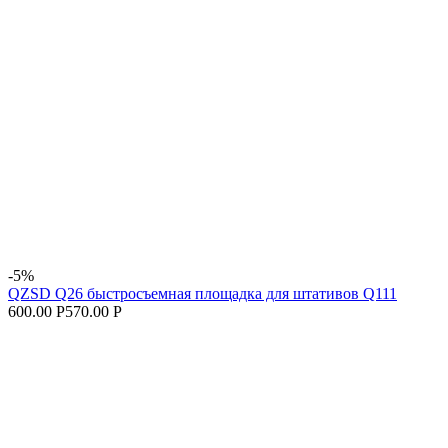
-5%
QZSD Q26 быстросъемная площадка для штативов Q111
600.00 Р
570.00 Р