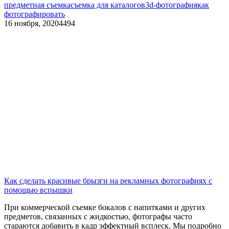
предметная съемка
съемка для каталогов
3d-фотография
как
фотографировать
16 ноября, 2020
4494
Как сделать красивые брызги на рекламных фотографиях с
помощью вспышки
При коммерческой съемке бокалов с напитками и других
предметов, связанных с жидкостью, фотографы часто
стараются добавить в кадр эффектный всплеск. Мы подробно