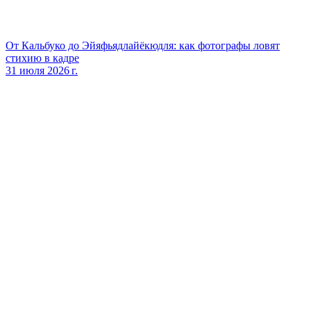
От Кальбуко до Эйяфьядлайёкюдля: как фотографы ловят
стихию в кадре
31 июля 2026 г.