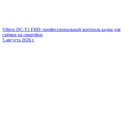
Viltrox DC‑T1 FHD: профессиональный контроль кадра для
съёмки на смартфон
5 августа 2026 г.