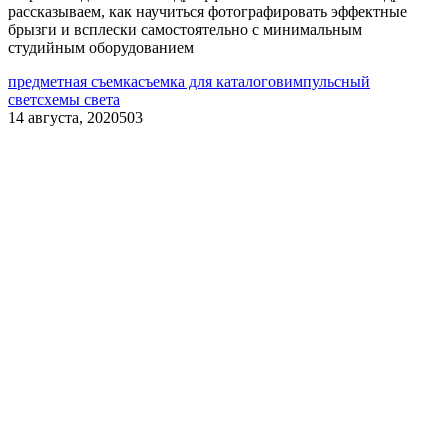
рассказываем, как научиться фотографировать эффектные
брызги и всплески самостоятельно с минимальным
студийным оборудованием
предметная съемка
съемка для каталогов
импульсный
свет
схемы света
14 августа, 2020
503