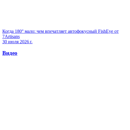
Когда 180° мало: чем впечатляет автофокусный FishEye от
7Artisans
30 июля 2026 г.
Видео