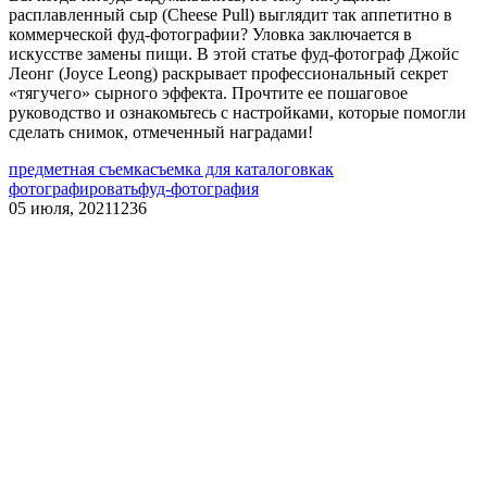
расплавленный сыр (Cheese Pull) выглядит так аппетитно в
коммерческой фуд-фотографии? Уловка заключается в
искусстве замены пищи. В этой статье фуд-фотограф Джойс
Леонг (Joyce Leong) раскрывает профессиональный секрет
«тягучего» сырного эффекта. Прочтите ее пошаговое
руководство и ознакомьтесь с настройками, которые помогли
сделать снимок, отмеченный наградами!
предметная съемка
съемка для каталогов
как
фотографировать
фуд-фотография
05 июля, 2021
1236