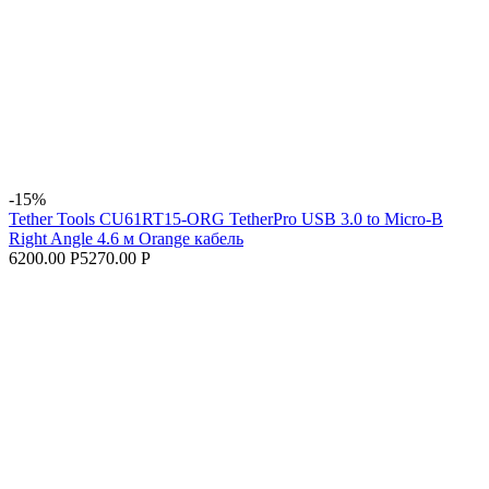
-15%
Tether Tools CU61RT15-ORG TetherPro USB 3.0 to Micro-B
Right Angle 4.6 м Orange кабель
6200.00 Р
5270.00 Р