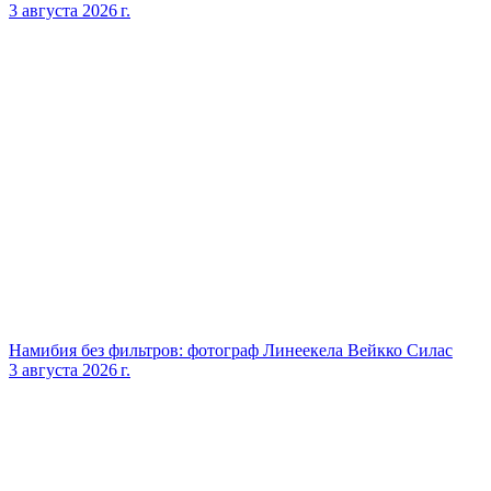
3 августа 2026 г.
Намибия без фильтров: фотограф Линеекела Вейкко Силас
3 августа 2026 г.