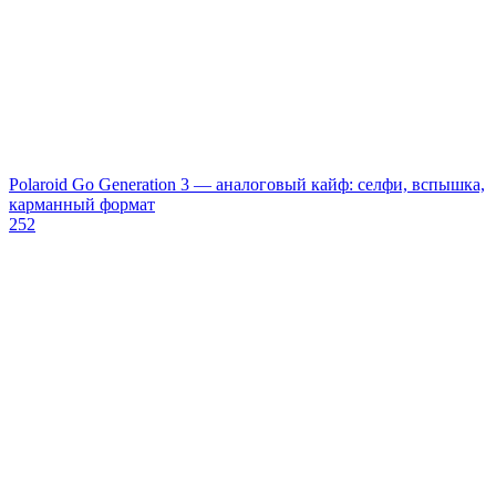
Polaroid Go Generation 3 — аналоговый кайф: селфи, вспышка,
карманный формат
252