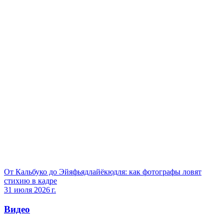
От Кальбуко до Эйяфьядлайёкюдля: как фотографы ловят
стихию в кадре
31 июля 2026 г.
Видео