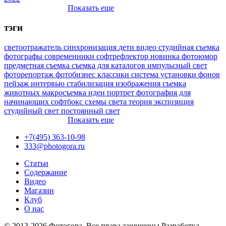
Показать еще
тэги
светоотражатель
синхронизация
дети
видео
студийная съемка
фотографы
современники
софтрефлектор
новинка
фотоюмор
предметная съемка
съемка для каталогов
импульсный свет
фоторепортаж
фотобизнес
классики
система установки фонов
пейзаж
интервью
стабилизация изображения
съемка
животных
макросъемка
идеи
портрет
фотография для
начинающих
софтбокс
схемы света
теория
экспозиция
студийный свет
постоянный свет
Показать еще
+7(495) 363-10-98
333@photogora.ru
Статьи
Содержание
Видео
Магазин
Клуб
О нас
© 2013-2026 Фотогора. Все права защищены.
Разработка