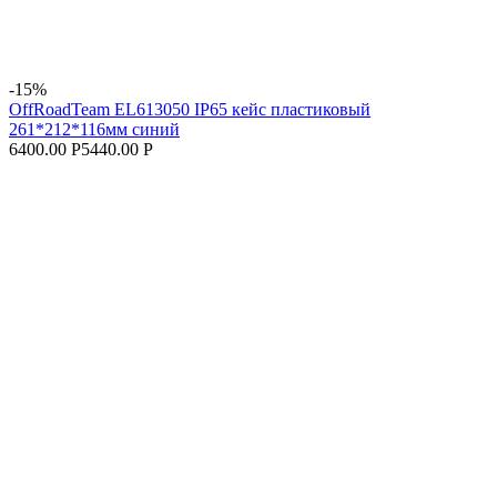
-15%
OffRoadTeam EL613050 IP65 кейс пластиковый
261*212*116мм синий
6400.00 Р
5440.00 Р