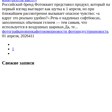
Российский бренд Фотоквант представил продукт, который на
первый взгляд выглядит как шутка к 1 апреля, но при
ближайшем рассмотрении вызывает опасное чувство: «а
вдруг это реально удобно?».Речь о надувных софтбоксах,
заполненных обычным гелием — тем самым, что
используется в воздушных шариках.Да, те...
фотографы
новинка
фотоюмор
новости фотоиндустрии
новость
01 апреля, 2026
411
1
Свежие записи