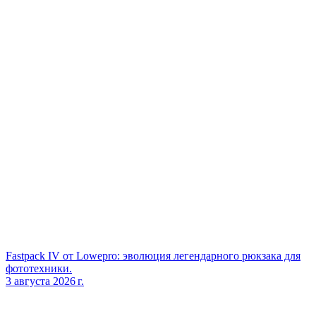
Fastpack IV от Lowepro: эволюция легендарного рюкзака для
фототехники.
3 августа 2026 г.