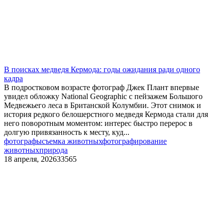
В поисках медведя Кермода: годы ожидания ради одного
кадра
В подростковом возрасте фотограф Джек Плант впервые
увидел обложку National Geographic с пейзажем Большого
Медвежьего леса в Британской Колумбии. Этот снимок и
история редкого белошерстного медведя Кермода стали для
него поворотным моментом: интерес быстро перерос в
долгую привязанность к месту, куд...
фотографы
съемка животных
фотографирование
животных
природа
18 апреля, 2026
33565