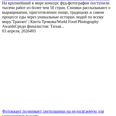
На крупнейший в мире конкурс фуд-фотографии поступили
тысячи работ из более чем 50 стран. Снимки рассказывают о
выращивании, приготовлении пищи, традициях и самом
процессе еды через уникальные истории людей по всему
миру.'Транзит' | Квета Трчкова/World Food Photography
AwardsСреди финалистов: Тихая...
03 апреля, 2026
493
Фотоквант поднимает светильники на недосягаемую для
конкурентов высоту