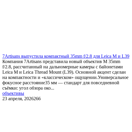
​7Artisans выпустила компактный 35mm f/2.8 для Leica M и L39
Компания 7Artisans представила новый объектив M 35mm
f/2.8, рассчитанный на дальномерные камеры с байонетами
Leica M и Leica Thread Mount (L39). Основной акцент сделан
на компактности и «классическом» ощущении.Универсальное
фокусное расстояние35 мм — стандарт для повседневной
съёмки: угол обзора око...
объективы
23 апреля, 2026
266