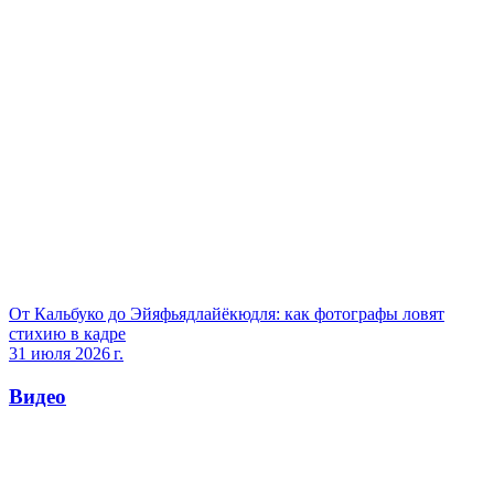
От Кальбуко до Эйяфьядлайёкюдля: как фотографы ловят
стихию в кадре
31 июля 2026 г.
Видео