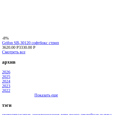
-8%
Grifon SB-30120 софтбокс стрип
3620.00 Р
3330.00 Р
Смотреть все
архив
2026
2025
2024
2023
2022
Показать еще
тэги
светоотражатель
синхронизация
дети
видео
студийная съемка