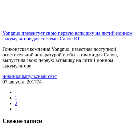
Yongnuo презентует свою первую вспышку на литий-ионном
аккумуляторе для системы Canon RT
Гонконгская компания Yongnuo, известная доступной
осветительной аппаратурой и объективами для Canon,
выпустила свою первую вспышку на литий-ионном
аккумуляторе
новинка
импульсный свет
07 августа, 2017
74
1
2
Свежие записи