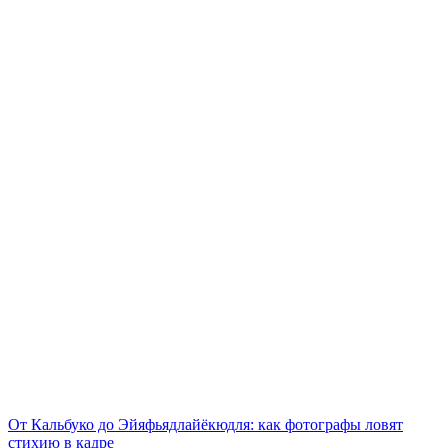
От Кальбуко до Эйяфьядлайёкюдля: как фотографы ловят
стихию в кадре