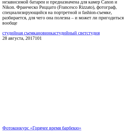
независимой батареи и предназначена для камер Canon и
Nikon. Франческо Риццато (Francesco Rizzato), фотограф,
специализирующийся на портретной и fashion-съемке,
разбирается, для чего она полезна – и может ли пригодиться
вообще
студийная съемка
новинка
студийный свет
студия
28 августа, 2017
101
Фотоконкурс «Горячее время барбекю»