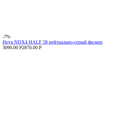
-7%
Hoya NDX4 HALF 58 нейтрально-серый фильтр
3090.00 Р
2870.00 Р