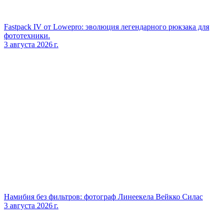
Fastpack IV от Lowepro: эволюция легендарного рюкзака для
фототехники.
3 августа 2026 г.
Намибия без фильтров: фотограф Линеекела Вейкко Силас
3 августа 2026 г.