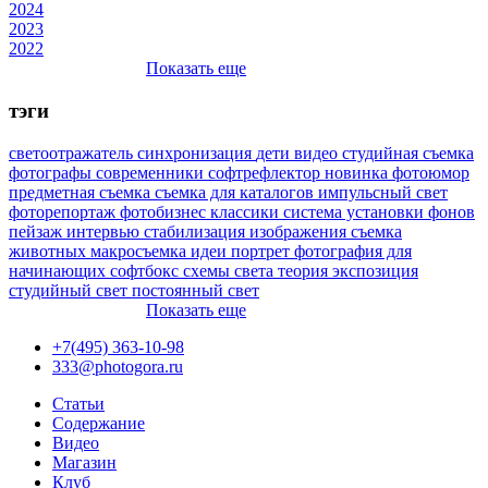
2024
2023
2022
Показать еще
тэги
светоотражатель
синхронизация
дети
видео
студийная съемка
фотографы
современники
софтрефлектор
новинка
фотоюмор
предметная съемка
съемка для каталогов
импульсный свет
фоторепортаж
фотобизнес
классики
система установки фонов
пейзаж
интервью
стабилизация изображения
съемка
животных
макросъемка
идеи
портрет
фотография для
начинающих
софтбокс
схемы света
теория
экспозиция
студийный свет
постоянный свет
Показать еще
+7(495) 363-10-98
333@photogora.ru
Статьи
Содержание
Видео
Магазин
Клуб