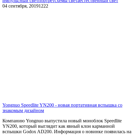
импульсный свет
портрет
схемы света
естественный свет
04 сентября, 2019
1222
Yongnuo Speedlite YN200 - новая портативная вспышка со
знакомым дизайном
Компанию
Yongnuo выпустила новый моноблок Speedlite
YN200, который выглядит как явный клон карманной
вспышки Godox AD200. Информация о новинке появилась на