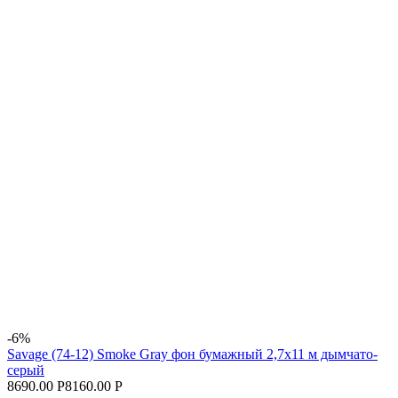
-6%
Savage (74-12) Smoke Gray фон бумажный 2,7x11 м дымчато-
серый
8690.00 Р
8160.00 Р