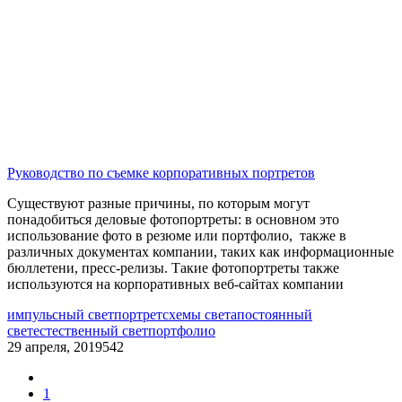
Руководство по съемке корпоративных портретов
Существуют разные причины, по которым могут
понадобиться деловые фотопортреты: в основном это
использование фото в резюме или портфолио, также в
различных документах компании, таких как информационные
бюллетени, пресс-релизы. Такие фотопортреты также
используются на корпоративных веб-сайтах компании
импульсный свет
портрет
схемы света
постоянный
свет
естественный свет
портфолио
29 апреля, 2019
542
1