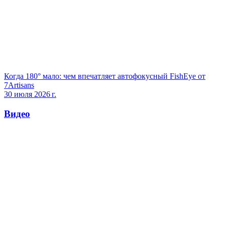
Когда 180° мало: чем впечатляет автофокусный FishEye от
7Artisans
30 июля 2026 г.
Видео