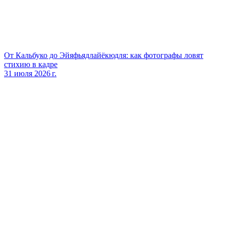
От Кальбуко до Эйяфьядлайёкюдля: как фотографы ловят
стихию в кадре
31 июля 2026 г.