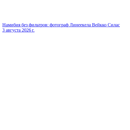
Намибия без фильтров: фотограф Линеекела Вейкко Силас
3 августа 2026 г.