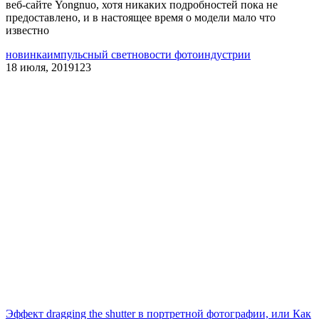
веб-сайте Yongnuo, хотя никаких подробностей пока не
предоставлено, и в настоящее время о модели мало что
известно
новинка
импульсный свет
новости фотоиндустрии
18 июля, 2019
123
Эффект dragging the shutter в портретной фотографии, или Как