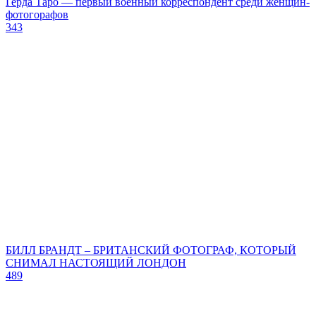
Герда Таро — первый военный корреспондент среди женщин-
фотогорафов
343
БИЛЛ БРАНДТ – БРИТАНСКИЙ ФОТОГРАФ, КОТОРЫЙ
СНИМАЛ НАСТОЯЩИЙ ЛОНДОН
489