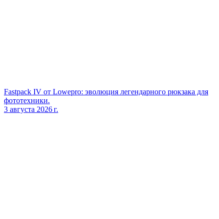
Fastpack IV от Lowepro: эволюция легендарного рюкзака для
фототехники.
3 августа 2026 г.