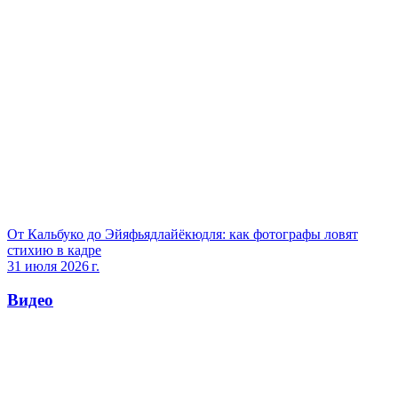
От Кальбуко до Эйяфьядлайёкюдля: как фотографы ловят
стихию в кадре
31 июля 2026 г.
Видео