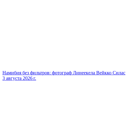
Намибия без фильтров: фотограф Линеекела Вейкко Силас
3 августа 2026 г.