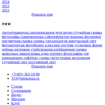
2024
2023
2022
Показать еще
тэги
светоотражатель
синхронизация
дети
видео
студийная съемка
фотографы
современники
софтрефлектор
новинка
фотоюмор
предметная съемка
съемка для каталогов
импульсный свет
фоторепортаж
фотобизнес
классики
система установки фонов
пейзаж
интервью
стабилизация изображения
съемка
животных
макросъемка
идеи
портрет
фотография для
начинающих
софтбокс
схемы света
теория
экспозиция
студийный свет
постоянный свет
Показать еще
+7(495) 363-10-98
333@photogora.ru
Статьи
Содержание
Видео
Магазин
Клуб