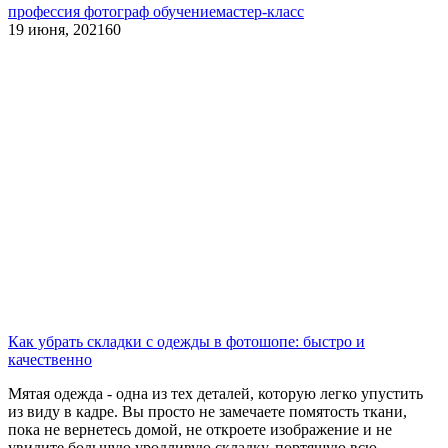
профессия фотограф обучение
мастер-класс
19 июня, 2021
60
Как убрать складки с одежды в фотошопе: быстро и
качественно
Мятая одежда - одна из тех деталей, которую легко упустить
из виду в кадре. Вы просто не замечаете помятость ткани,
пока не вернетесь домой, не откроете изображение и не
увидите большую уродливую складку, портящую всю