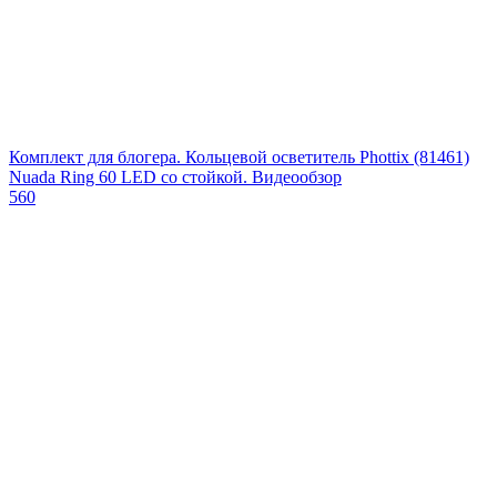
Комплект для блогера. Кольцевой осветитель Phottix (81461)
Nuada Ring 60 LED со стойкой. Видеообзор
560