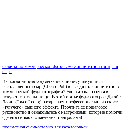
Советы по коммерческой фотосъемке аппетитной пиццы и
сыра
Вы когда-нибудь задумывались, почему тянущийся
расплавленный сыр (Cheese Pull) выглядит так аппетитно в
коммерческой фуд-фотографии? Уловка заключается в
искусстве замены пищи. В этой статье фуд-фотограф Джойс
Леонг (Joyce Leong) раскрывает профессиональный секрет
«тягучего» сырного эффекта. Прочтите ее пошаговое
руководство и ознакомьтесь с настройками, которые помогли
сделать снимок, отмеченный наградами!
предметная съемка
съемка для каталогов
как