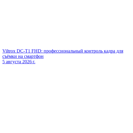
Viltrox DC‑T1 FHD: профессиональный контроль кадра для
съёмки на смартфон
5 августа 2026 г.