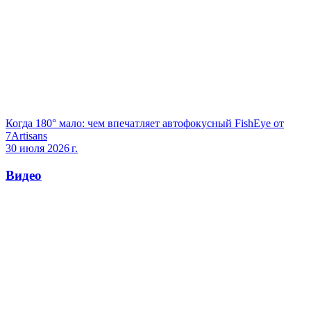
Когда 180° мало: чем впечатляет автофокусный FishEye от
7Artisans
30 июля 2026 г.
Видео