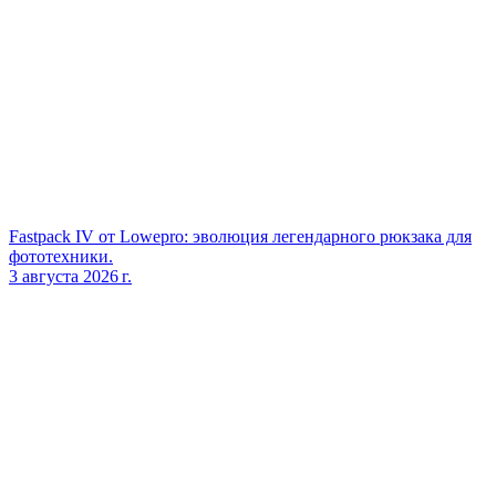
Fastpack IV от Lowepro: эволюция легендарного рюкзака для
фототехники.
3 августа 2026 г.