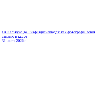
От Кальбуко до Эйяфьядлайёкюдля: как фотографы ловят
стихию в кадре
31 июля 2026 г.