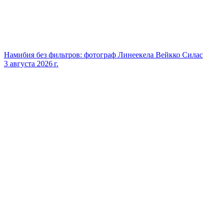
Намибия без фильтров: фотограф Линеекела Вейкко Силас
3 августа 2026 г.