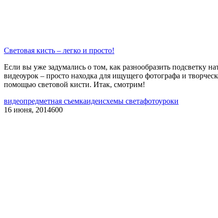
Световая кисть – легко и просто!
Если вы уже задумались о том, как разнообразить подсветку на
видеоурок – просто находка для ищущего фотографа и творчес
помощью световой кисти. Итак, смотрим!
видео
предметная съемка
идеи
схемы света
фотоуроки
16 июня, 2014
600