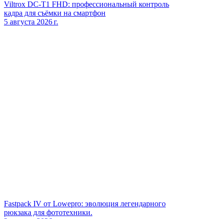
Viltrox DC‑T1 FHD: профессиональный контроль
кадра для съёмки на смартфон
5 августа 2026 г.
Fastpack IV от Lowepro: эволюция легендарного
рюкзака для фототехники.