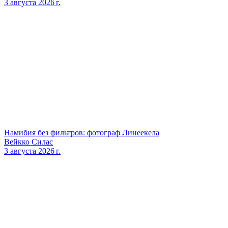
3 августа 2026 г.
Намибия без фильтров: фотограф Линеекела
Вейкко Силас
3 августа 2026 г.