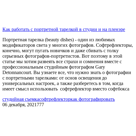
Как работать с портретной тарелкой в студии и на пленэре
Портретная тарелка (beauty dishes) - один из любимых
модификаторов света у многих фотографов. Софтрефлекторы,
конечно, могут пугать новичков и даже сбивать с толку
серьезных фотографов-портретистов. Вот поэтому в этой
статье мы хотим развеять все страхи и сомнения вместе с
профессиональным студийным фотографом Gary
Detonnancourt. Вы узнаете все, что нужно знать о фотографии
с портретными тарелками: от основ освещения до
универсальных настроек, а также разберетесь в том, когда
имеет смысл использовать софтрефлектор вместо софтбокса
студийная съемка
софтрефлектор
как фотографировать
06 декабря, 2021
777