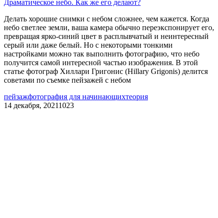
Драматическое небо. Как же его делают?
Делать хорошие снимки с небом сложнее, чем кажется. Когда
небо светлее земли, ваша камера обычно переэкспонирует его,
превращая ярко-синий цвет в расплывчатый и неинтересный
серый или даже белый. Но с некоторыми тонкими
настройками можно так выполнить фотографию, что небо
получится самой интересной частью изображения. В этой
статье фотограф Хиллари Григонис (Hillary Grigonis) делится
советами по съемке пейзажей с небом
пейзаж
фотография для начинающих
теория
14 декабря, 2021
1023