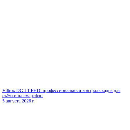
Viltrox DC‑T1 FHD: профессиональный контроль кадра для
съёмки на смартфон
5 августа 2026 г.