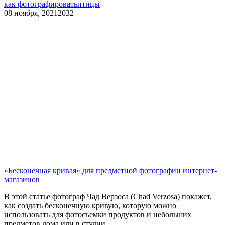
как фотографировать
птицы
08 ноября, 2021
2032
«Бесконечная кривая» для предметной фотографии интернет-
магазинов
В этой статье фотограф Чад Верзоса (Chad Verzosa) покажет,
как создать бесконечную кривую, которую можно
использовать для фотосъемки продуктов и небольших
предметов дома или в студии