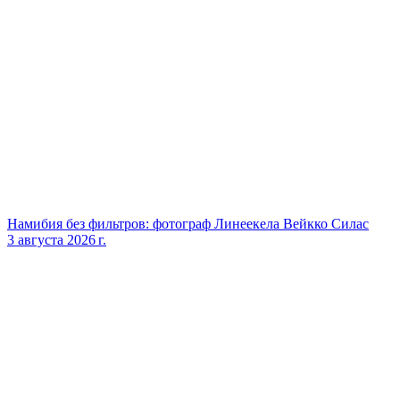
Намибия без фильтров: фотограф Линеекела Вейкко Силас
3 августа 2026 г.