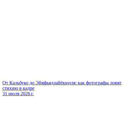
От Кальбуко до Эйяфьядлайёкюдля: как фотографы ловят
стихию в кадре
31 июля 2026 г.