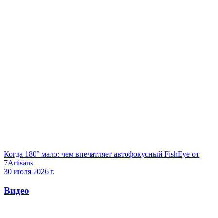
Когда 180° мало: чем впечатляет автофокусный FishEye от
7Artisans
30 июля 2026 г.
Видео