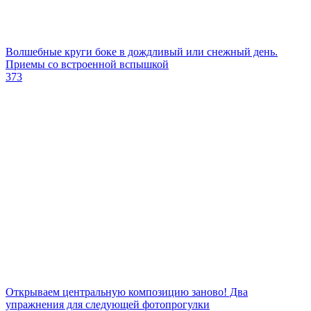
Волшебные круги боке в дождливый или снежный день.
Приемы со встроенной вспышкой
373
Открываем центральную композицию заново! Два
упражнения для следующей фотопрогулки